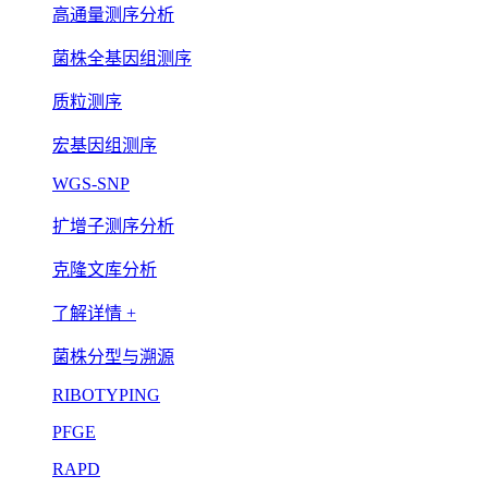
高通量测序分析
菌株全基因组测序
质粒测序
宏基因组测序
WGS-SNP
扩增子测序分析
克隆文库分析
了解详情 +
菌株分型与溯源
RIBOTYPING
PFGE
RAPD