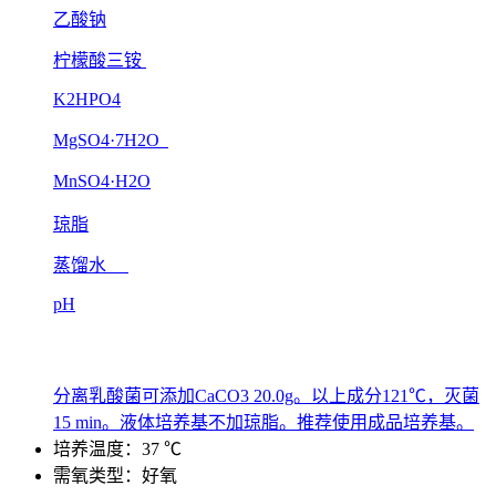
乙酸钠
柠檬酸三铵
K2HPO4
MgSO4·7H2O
MnSO4·H2O
琼脂
蒸馏水
pH
分离乳酸菌可添加CaCO3 20.0g。以上成分121℃，灭菌
15 min。液体培养基不加琼脂。推荐使用成品培养基。
培养温度：37 ℃
需氧类型：好氧