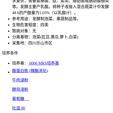
求复杂，需要氨基酸、肽、盐类、脂肪酸或脂肪酸脂类
等。发酵主要产乳酸。将种子液接入混合蔬菜汁中发酵
48 h的产酸量为1.03%（以乳酸计）。
参考用途：发酵制泡菜、果蔬制品等。
生物危害程度：四类
致病对象：无
分离基物：泡菜(豇豆,黄瓜,萝卜,白菜)
采集地：四川乐山市区
培养条件
培养基：
0006 MRS培养基
酪蛋白胨 (胰酶消化)
牛肉浸粉
酵母浸粉
葡萄糖
吐温 80