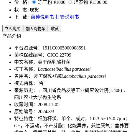
价 格 :
冻干粉
¥1000
培养物
¥1300.00
状 态 :
现货
下 载 :
菌种说明书
打管说明书
立即购买
加入购物车
收藏
产品介绍
平台资源号：1511C0005000008591
菌株保藏编号：CICC 22709
中文名称：类干酪乳酪杆菌
拉丁名称：
Lacticaseibacillus paracasei
曾用名：
类干酪乳杆菌Lactobacillus paracasei
模式菌株： 否
来源历史：←四川省食品发酵工业研究设计院(1.408) ←
四川农业大学微生物系
收藏时间：2008-11-05
原始编号：2024/8/3
特征特性：细胞杆状、单个、成对，1.0-3.5×0.5-0.7μm；
G+，不运动，不产芽胞；化能异养，兼性厌氧；营养要