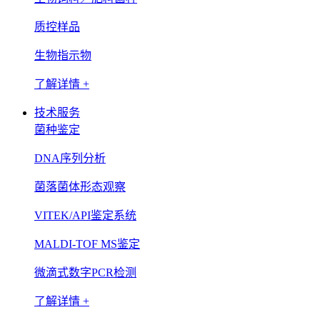
质控样品
生物指示物
了解详情 +
技术服务
菌种鉴定
DNA序列分析
菌落菌体形态观察
VITEK/API鉴定系统
MALDI-TOF MS鉴定
微滴式数字PCR检测
了解详情 +