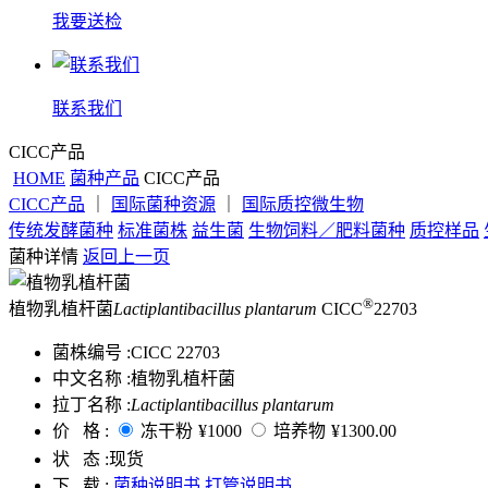
我要送检
联系我们
CICC产品
HOME
菌种产品
CICC产品
CICC产品
｜
国际菌种资源
｜
国际质控微生物
传统发酵菌种
标准菌株
益生菌
生物饲料／肥料菌种
质控样品
菌种详情
返回上一页
®
植物乳植杆菌
Lactiplantibacillus plantarum
CICC
22703
菌株编号 :
CICC 22703
中文名称 :
植物乳植杆菌
拉丁名称 :
Lactiplantibacillus plantarum
价 格 :
冻干粉
¥1000
培养物
¥1300.00
状 态 :
现货
下 载 :
菌种说明书
打管说明书