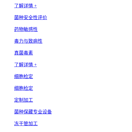
了解详情 +
菌种安全性评价
药物敏感性
毒力与致病性
真菌毒素
了解详情 +
细胞检定
细胞检定
定制加工
菌种保藏专业设备
冻干管加工