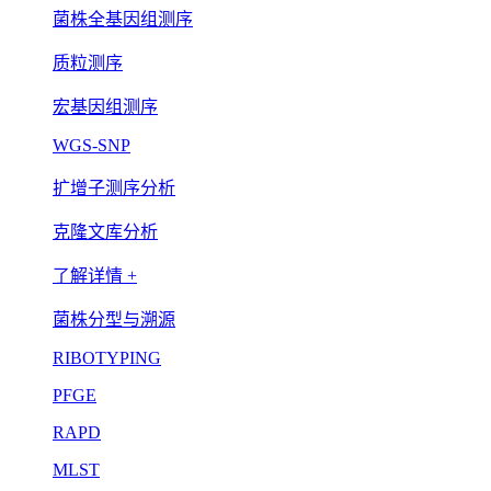
菌株全基因组测序
质粒测序
宏基因组测序
WGS-SNP
扩增子测序分析
克隆文库分析
了解详情 +
菌株分型与溯源
RIBOTYPING
PFGE
RAPD
MLST