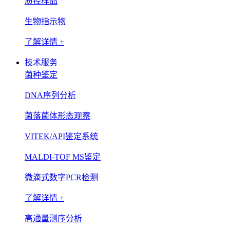
质控样品
生物指示物
了解详情 +
技术服务
菌种鉴定
DNA序列分析
菌落菌体形态观察
VITEK/API鉴定系统
MALDI-TOF MS鉴定
微滴式数字PCR检测
了解详情 +
高通量测序分析