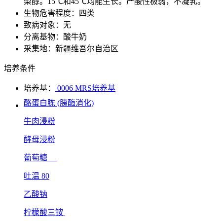
梨醇。15℃和45℃均能生长。产酸性极弱，不凝乳。
生物危害程度：四类
致病对象：无
分离基物：酸牛奶
采集地：新疆维吾尔自治区
培养条件
培养基：
0006 MRS培养基
酪蛋白胨 (胰酶消化)
牛肉浸粉
酵母浸粉
葡萄糖
吐温 80
乙酸钠
柠檬酸三铵