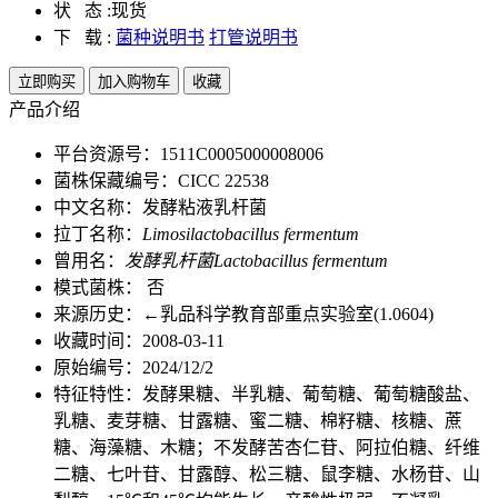
状 态 :
现货
下 载 :
菌种说明书
打管说明书
立即购买
加入购物车
收藏
产品介绍
平台资源号：1511C0005000008006
菌株保藏编号：CICC 22538
中文名称：发酵粘液乳杆菌
拉丁名称：
Limosilactobacillus fermentum
曾用名：
发酵乳杆菌Lactobacillus fermentum
模式菌株： 否
来源历史：←乳品科学教育部重点实验室(1.0604)
收藏时间：2008-03-11
原始编号：2024/12/2
特征特性：发酵果糖、半乳糖、葡萄糖、葡萄糖酸盐、
乳糖、麦芽糖、甘露糖、蜜二糖、棉籽糖、核糖、蔗
糖、海藻糖、木糖；不发酵苦杏仁苷、阿拉伯糖、纤维
二糖、七叶苷、甘露醇、松三糖、鼠李糖、水杨苷、山