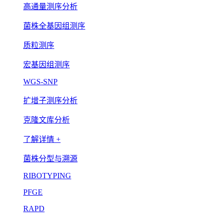
高通量测序分析
菌株全基因组测序
质粒测序
宏基因组测序
WGS-SNP
扩增子测序分析
克隆文库分析
了解详情 +
菌株分型与溯源
RIBOTYPING
PFGE
RAPD