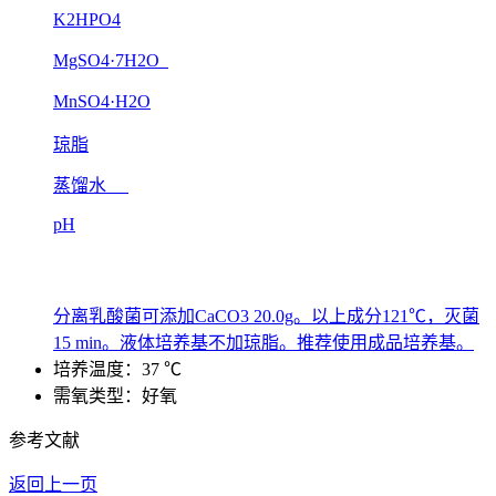
K2HPO4
MgSO4·7H2O
MnSO4·H2O
琼脂
蒸馏水
pH
分离乳酸菌可添加CaCO3 20.0g。以上成分121℃，灭菌
15 min。液体培养基不加琼脂。推荐使用成品培养基。
培养温度：37 ℃
需氧类型：好氧
参考文献
返回上一页