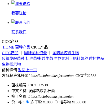
我要送检
联系我们
CICC产品
HOME
菌种产品
CICC产品
CICC产品
｜
国际菌种资源
｜
国际质控微生物
传统发酵菌种
标准菌株
益生菌
生物饲料／肥料菌种
质控样品
生物指示物
菌种详情
返回上一页
®
发酵粘液乳杆菌
Limosilactobacillus fermentum
CICC
22538
菌株编号 :
CICC 22538
中文名称 :
发酵粘液乳杆菌
拉丁名称 :
Limosilactobacillus fermentum
价 格 :
冻干粉
¥1000
培养物
¥1300.00