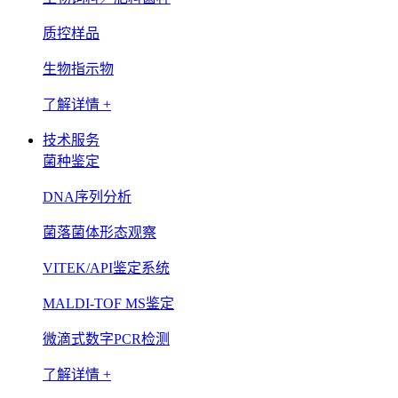
质控样品
生物指示物
了解详情 +
技术服务
菌种鉴定
DNA序列分析
菌落菌体形态观察
VITEK/API鉴定系统
MALDI-TOF MS鉴定
微滴式数字PCR检测
了解详情 +