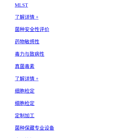
MLST
了解详情 +
菌种安全性评价
药物敏感性
毒力与致病性
真菌毒素
了解详情 +
细胞检定
细胞检定
定制加工
菌种保藏专业设备