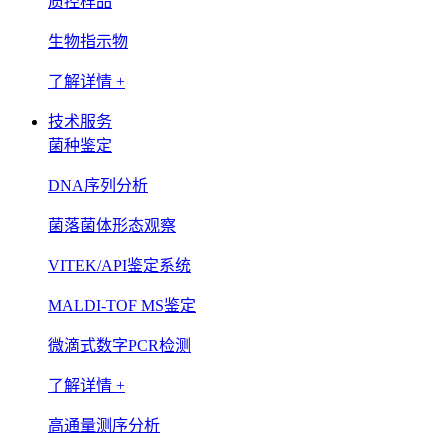
质控样品
生物指示物
了解详情 +
技术服务
菌种鉴定
DNA序列分析
菌落菌体形态观察
VITEK/API鉴定系统
MALDI-TOF MS鉴定
微滴式数字PCR检测
了解详情 +
高通量测序分析