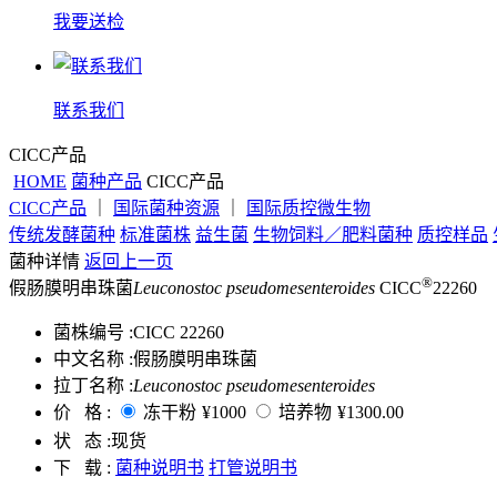
我要送检
联系我们
CICC产品
HOME
菌种产品
CICC产品
CICC产品
｜
国际菌种资源
｜
国际质控微生物
传统发酵菌种
标准菌株
益生菌
生物饲料／肥料菌种
质控样品
菌种详情
返回上一页
®
假肠膜明串珠菌
Leuconostoc pseudomesenteroides
CICC
22260
菌株编号 :
CICC 22260
中文名称 :
假肠膜明串珠菌
拉丁名称 :
Leuconostoc pseudomesenteroides
价 格 :
冻干粉
¥1000
培养物
¥1300.00
状 态 :
现货
下 载 :
菌种说明书
打管说明书