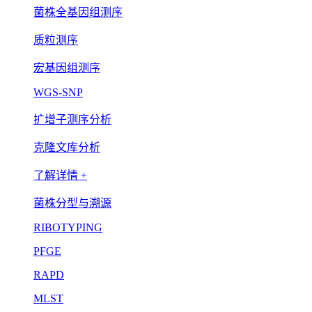
菌株全基因组测序
质粒测序
宏基因组测序
WGS-SNP
扩增子测序分析
克隆文库分析
了解详情 +
菌株分型与溯源
RIBOTYPING
PFGE
RAPD
MLST