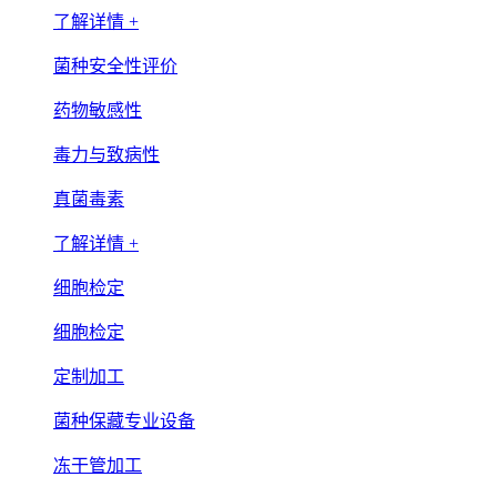
了解详情 +
菌种安全性评价
药物敏感性
毒力与致病性
真菌毒素
了解详情 +
细胞检定
细胞检定
定制加工
菌种保藏专业设备
冻干管加工