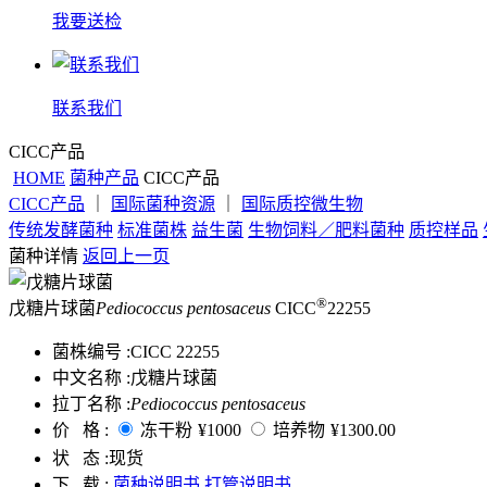
我要送检
联系我们
CICC产品
HOME
菌种产品
CICC产品
CICC产品
｜
国际菌种资源
｜
国际质控微生物
传统发酵菌种
标准菌株
益生菌
生物饲料／肥料菌种
质控样品
菌种详情
返回上一页
®
戊糖片球菌
Pediococcus pentosaceus
CICC
22255
菌株编号 :
CICC 22255
中文名称 :
戊糖片球菌
拉丁名称 :
Pediococcus pentosaceus
价 格 :
冻干粉
¥1000
培养物
¥1300.00
状 态 :
现货
下 载 :
菌种说明书
打管说明书