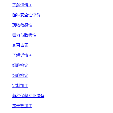
了解详情 +
菌种安全性评价
药物敏感性
毒力与致病性
真菌毒素
了解详情 +
细胞检定
细胞检定
定制加工
菌种保藏专业设备
冻干管加工