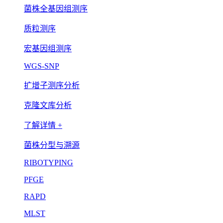
菌株全基因组测序
质粒测序
宏基因组测序
WGS-SNP
扩增子测序分析
克隆文库分析
了解详情 +
菌株分型与溯源
RIBOTYPING
PFGE
RAPD
MLST