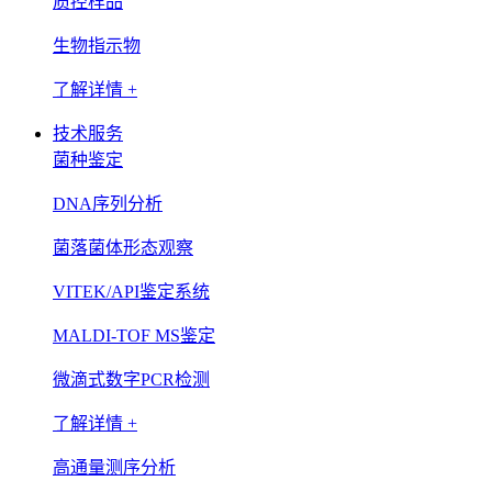
质控样品
生物指示物
了解详情 +
技术服务
菌种鉴定
DNA序列分析
菌落菌体形态观察
VITEK/API鉴定系统
MALDI-TOF MS鉴定
微滴式数字PCR检测
了解详情 +
高通量测序分析