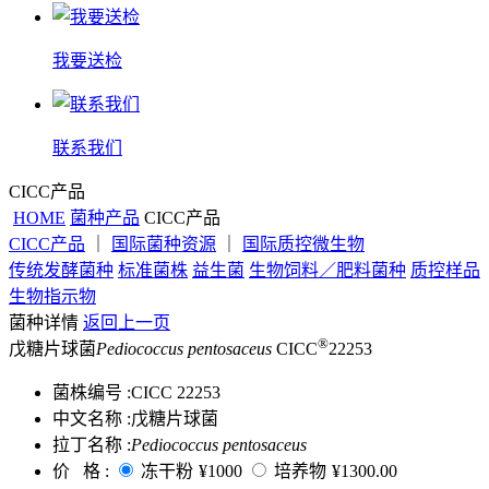
我要送检
联系我们
CICC产品
HOME
菌种产品
CICC产品
CICC产品
｜
国际菌种资源
｜
国际质控微生物
传统发酵菌种
标准菌株
益生菌
生物饲料／肥料菌种
质控样品
生物指示物
菌种详情
返回上一页
®
戊糖片球菌
Pediococcus pentosaceus
CICC
22253
菌株编号 :
CICC 22253
中文名称 :
戊糖片球菌
拉丁名称 :
Pediococcus pentosaceus
价 格 :
冻干粉
¥1000
培养物
¥1300.00