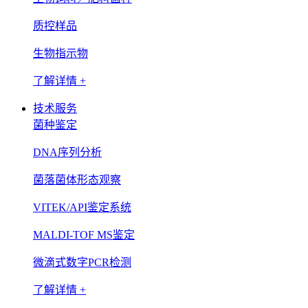
质控样品
生物指示物
了解详情 +
技术服务
菌种鉴定
DNA序列分析
菌落菌体形态观察
VITEK/API鉴定系统
MALDI-TOF MS鉴定
微滴式数字PCR检测
了解详情 +