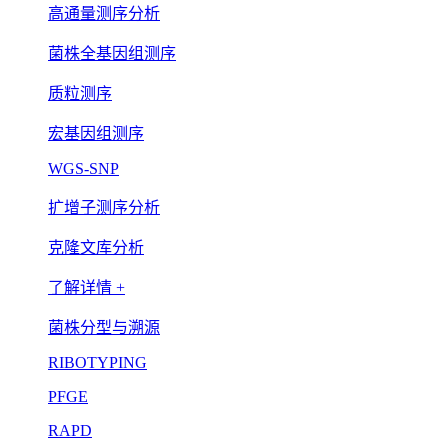
高通量测序分析
菌株全基因组测序
质粒测序
宏基因组测序
WGS-SNP
扩增子测序分析
克隆文库分析
了解详情 +
菌株分型与溯源
RIBOTYPING
PFGE
RAPD