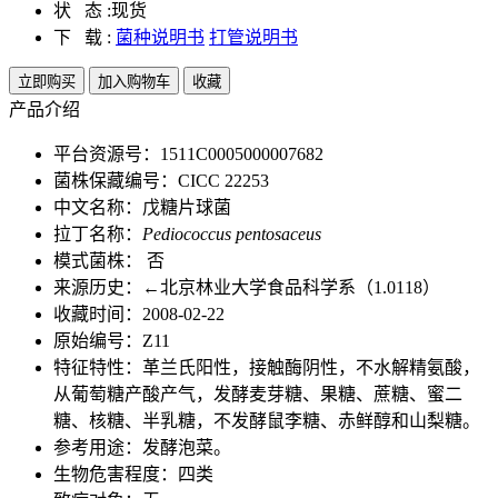
状 态 :
现货
下 载 :
菌种说明书
打管说明书
立即购买
加入购物车
收藏
产品介绍
平台资源号：1511C0005000007682
菌株保藏编号：CICC 22253
中文名称：戊糖片球菌
拉丁名称：
Pediococcus pentosaceus
模式菌株： 否
来源历史：←北京林业大学食品科学系（1.0118）
收藏时间：2008-02-22
原始编号：Z11
特征特性：革兰氏阳性，接触酶阴性，不水解精氨酸，
从葡萄糖产酸产气，发酵麦芽糖、果糖、蔗糖、蜜二
糖、核糖、半乳糖，不发酵鼠李糖、赤鲜醇和山梨糖。
参考用途：发酵泡菜。
生物危害程度：四类