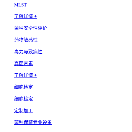
MLST
了解详情 +
菌种安全性评价
药物敏感性
毒力与致病性
真菌毒素
了解详情 +
细胞检定
细胞检定
定制加工
菌种保藏专业设备