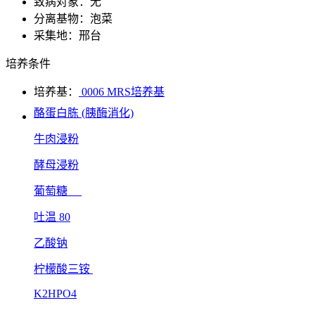
致病对象：无
分离基物：泡菜
采集地：邢台
培养条件
培养基：
0006 MRS培养基
酪蛋白胨 (胰酶消化)
牛肉浸粉
酵母浸粉
葡萄糖
吐温 80
乙酸钠
柠檬酸三铵
K2HPO4