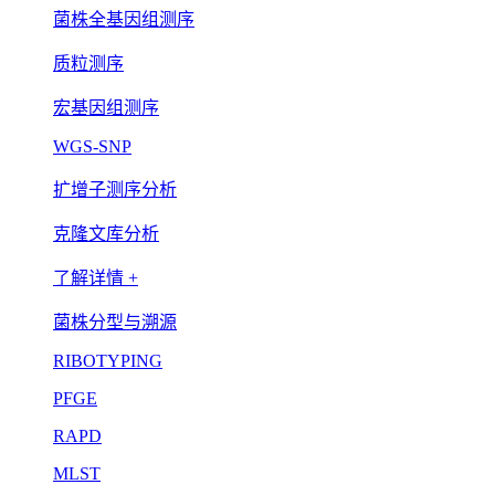
菌株全基因组测序
质粒测序
宏基因组测序
WGS-SNP
扩增子测序分析
克隆文库分析
了解详情 +
菌株分型与溯源
RIBOTYPING
PFGE
RAPD
MLST