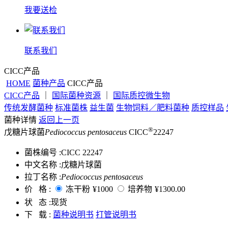
我要送检
联系我们
CICC产品
HOME
菌种产品
CICC产品
CICC产品
｜
国际菌种资源
｜
国际质控微生物
传统发酵菌种
标准菌株
益生菌
生物饲料／肥料菌种
质控样品
菌种详情
返回上一页
®
戊糖片球菌
Pediococcus pentosaceus
CICC
22247
菌株编号 :
CICC 22247
中文名称 :
戊糖片球菌
拉丁名称 :
Pediococcus pentosaceus
价 格 :
冻干粉
¥1000
培养物
¥1300.00
状 态 :
现货
下 载 :
菌种说明书
打管说明书