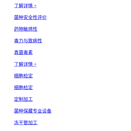
了解详情 +
菌种安全性评价
药物敏感性
毒力与致病性
真菌毒素
了解详情 +
细胞检定
细胞检定
定制加工
菌种保藏专业设备
冻干管加工