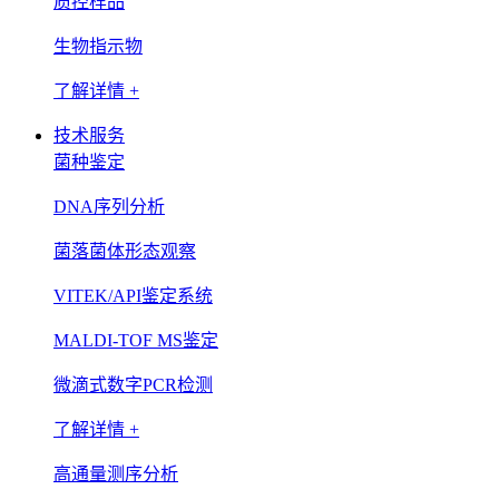
质控样品
生物指示物
了解详情 +
技术服务
菌种鉴定
DNA序列分析
菌落菌体形态观察
VITEK/API鉴定系统
MALDI-TOF MS鉴定
微滴式数字PCR检测
了解详情 +
高通量测序分析