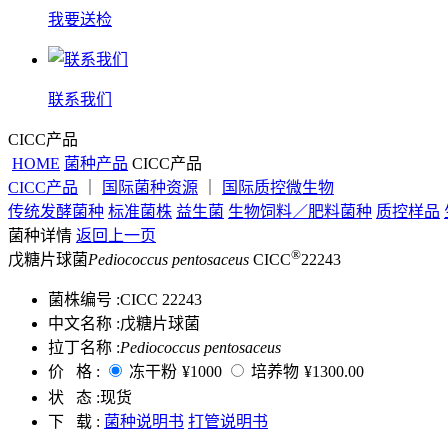
我要送检
联系我们
CICC产品
HOME
菌种产品
CICC产品
CICC产品
｜
国际菌种资源
｜
国际质控微生物
传统发酵菌种
标准菌株
益生菌
生物饲料／肥料菌种
质控样品
菌种详情
返回上一页
®
戊糖片球菌
Pediococcus pentosaceus
CICC
22243
菌株编号 :
CICC 22243
中文名称 :
戊糖片球菌
拉丁名称 :
Pediococcus pentosaceus
价 格 :
冻干粉
¥1000
培养物
¥1300.00
状 态 :
现货
下 载 :
菌种说明书
打管说明书