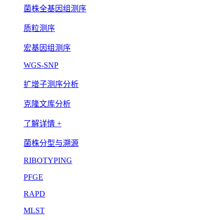
菌株全基因组测序
质粒测序
宏基因组测序
WGS-SNP
扩增子测序分析
克隆文库分析
了解详情 +
菌株分型与溯源
RIBOTYPING
PFGE
RAPD
MLST