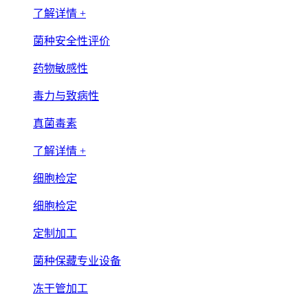
了解详情 +
菌种安全性评价
药物敏感性
毒力与致病性
真菌毒素
了解详情 +
细胞检定
细胞检定
定制加工
菌种保藏专业设备
冻干管加工