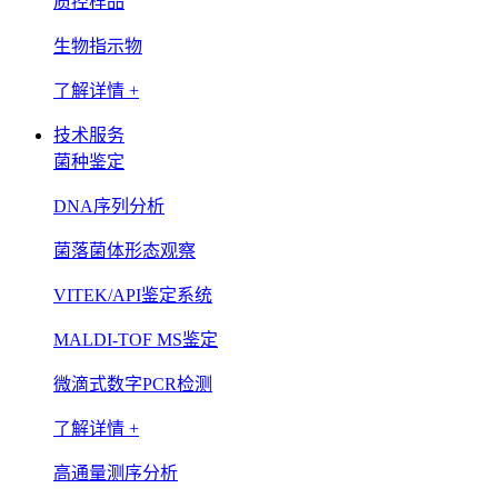
质控样品
生物指示物
了解详情 +
技术服务
菌种鉴定
DNA序列分析
菌落菌体形态观察
VITEK/API鉴定系统
MALDI-TOF MS鉴定
微滴式数字PCR检测
了解详情 +
高通量测序分析