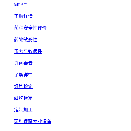
MLST
了解详情 +
菌种安全性评价
药物敏感性
毒力与致病性
真菌毒素
了解详情 +
细胞检定
细胞检定
定制加工
菌种保藏专业设备