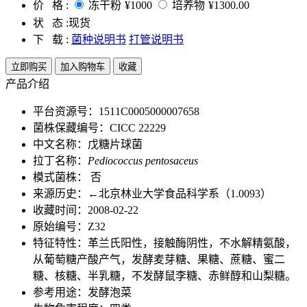
价 格 :
冻干粉
¥1000
培养物
¥1300.00
状 态 :
现货
下 载 :
菌种说明书
打管说明书
立即购买
加入购物车
收藏
产品介绍
平台资源号：1511C0005000007658
菌株保藏编号：CICC 22229
中文名称：戊糖片球菌
拉丁名称：
Pediococcus pentosaceus
模式菌株： 否
来源历史：←北京林业大学食品科学系（1.0093）
收藏时间：2008-02-22
原始编号：Z32
特征特性：革兰氏阳性，接触酶阴性，不水解精氨酸，
从葡萄糖产酸产气，发酵麦芽糖、果糖、蔗糖、蜜二
糖、核糖、半乳糖，不发酵鼠李糖、赤鲜醇和山梨糖。
参考用途：发酵泡菜