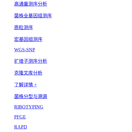
高通量测序分析
菌株全基因组测序
质粒测序
宏基因组测序
WGS-SNP
扩增子测序分析
克隆文库分析
了解详情 +
菌株分型与溯源
RIBOTYPING
PFGE
RAPD