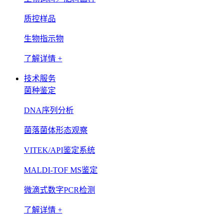
质控样品
生物指示物
了解详情 +
技术服务
菌种鉴定
DNA序列分析
菌落菌体形态观察
VITEK/API鉴定系统
MALDI-TOF MS鉴定
微滴式数字PCR检测
了解详情 +