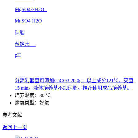
MgSO4·7H2O
MnSO4·H2O
琼脂
蒸馏水
pH
分离乳酸菌可添加CaCO3 20.0g。以上成分121℃，灭菌
15 min。液体培养基不加琼脂。推荐使用成品培养基。
培养温度：30 ℃
需氧类型：好氧
参考文献
返回上一页