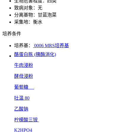
生物危害程度：四类
致病对象：无
分离基物：甘蓝泡菜
采集地：衡水
培养条件
培养基：
0006 MRS培养基
酪蛋白胨 (胰酶消化)
牛肉浸粉
酵母浸粉
葡萄糖
吐温 80
乙酸钠
柠檬酸三铵
K2HPO4