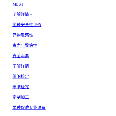
MLST
了解详情 +
菌种安全性评价
药物敏感性
毒力与致病性
真菌毒素
了解详情 +
细胞检定
细胞检定
定制加工
菌种保藏专业设备