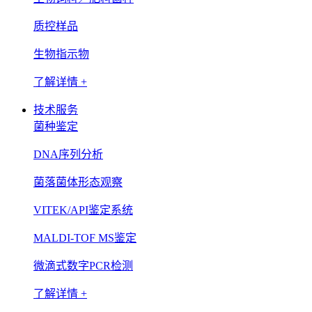
质控样品
生物指示物
了解详情 +
技术服务
菌种鉴定
DNA序列分析
菌落菌体形态观察
VITEK/API鉴定系统
MALDI-TOF MS鉴定
微滴式数字PCR检测
了解详情 +