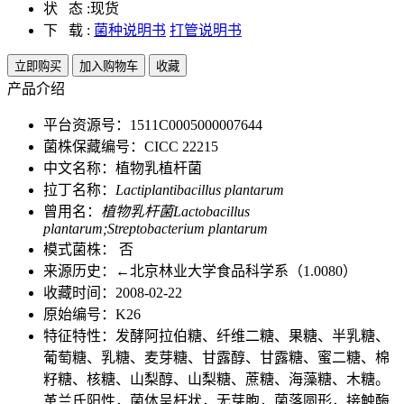
状 态 :
现货
下 载 :
菌种说明书
打管说明书
立即购买
加入购物车
收藏
产品介绍
平台资源号：1511C0005000007644
菌株保藏编号：CICC 22215
中文名称：植物乳植杆菌
拉丁名称：
Lactiplantibacillus plantarum
曾用名：
植物乳杆菌Lactobacillus
plantarum;Streptobacterium plantarum
模式菌株： 否
来源历史：←北京林业大学食品科学系（1.0080）
收藏时间：2008-02-22
原始编号：K26
特征特性：发酵阿拉伯糖、纤维二糖、果糖、半乳糖、
葡萄糖、乳糖、麦芽糖、甘露醇、甘露糖、蜜二糖、棉
籽糖、核糖、山梨醇、山梨糖、蔗糖、海藻糖、木糖。
革兰氏阳性，菌体呈杆状，无芽胞，菌落圆形，接触酶