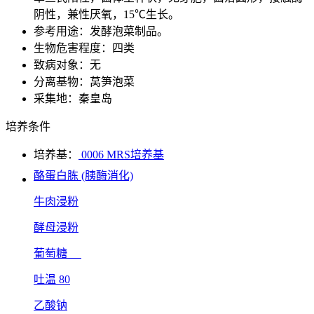
阴性，兼性厌氧，15℃生长。
参考用途：发酵泡菜制品。
生物危害程度：四类
致病对象：无
分离基物：莴笋泡菜
采集地：秦皇岛
培养条件
培养基：
0006 MRS培养基
酪蛋白胨 (胰酶消化)
牛肉浸粉
酵母浸粉
葡萄糖
吐温 80
乙酸钠