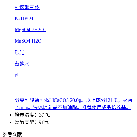
柠檬酸三铵
K2HPO4
MgSO4·7H2O
MnSO4·H2O
琼脂
蒸馏水
pH
分离乳酸菌可添加CaCO3 20.0g。以上成分121℃，灭菌
15 min。液体培养基不加琼脂。推荐使用成品培养基。
培养温度：37 ℃
需氧类型：好氧
参考文献