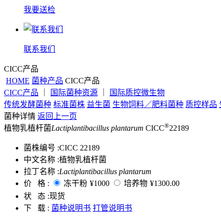
我要送检
联系我们
CICC产品
HOME
菌种产品
CICC产品
CICC产品
｜
国际菌种资源
｜
国际质控微生物
传统发酵菌种
标准菌株
益生菌
生物饲料／肥料菌种
质控样品
菌种详情
返回上一页
®
植物乳植杆菌
Lactiplantibacillus plantarum
CICC
22189
菌株编号 :
CICC 22189
中文名称 :
植物乳植杆菌
拉丁名称 :
Lactiplantibacillus plantarum
价 格 :
冻干粉
¥1000
培养物
¥1300.00
状 态 :
现货
下 载 :
菌种说明书
打管说明书