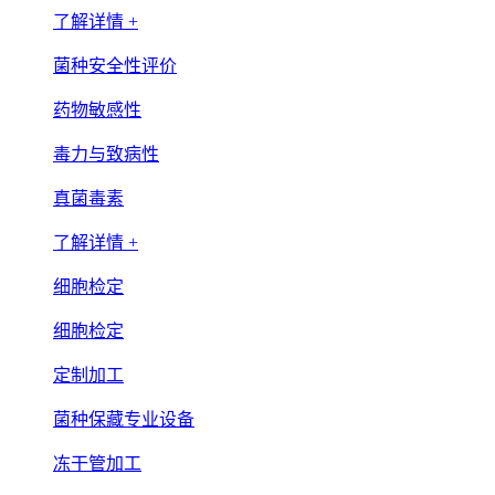
了解详情 +
菌种安全性评价
药物敏感性
毒力与致病性
真菌毒素
了解详情 +
细胞检定
细胞检定
定制加工
菌种保藏专业设备
冻干管加工