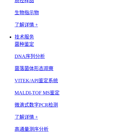
质控样品
生物指示物
了解详情 +
技术服务
菌种鉴定
DNA序列分析
菌落菌体形态观察
VITEK/API鉴定系统
MALDI-TOF MS鉴定
微滴式数字PCR检测
了解详情 +
高通量测序分析