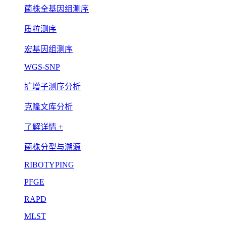
菌株全基因组测序
质粒测序
宏基因组测序
WGS-SNP
扩增子测序分析
克隆文库分析
了解详情 +
菌株分型与溯源
RIBOTYPING
PFGE
RAPD
MLST