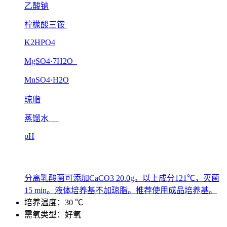
乙酸钠
柠檬酸三铵
K2HPO4
MgSO4·7H2O
MnSO4·H2O
琼脂
蒸馏水
pH
分离乳酸菌可添加CaCO3 20.0g。以上成分121℃，灭菌
15 min。液体培养基不加琼脂。推荐使用成品培养基。
培养温度：30 ℃
需氧类型：好氧