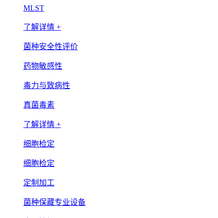
MLST
了解详情 +
菌种安全性评价
药物敏感性
毒力与致病性
真菌毒素
了解详情 +
细胞检定
细胞检定
定制加工
菌种保藏专业设备