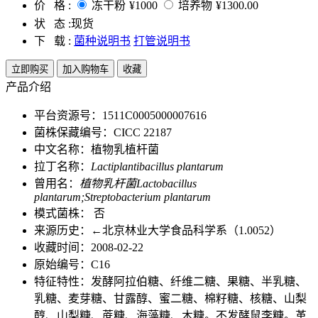
价 格 :
冻干粉
¥1000
培养物
¥1300.00
状 态 :
现货
下 载 :
菌种说明书
打管说明书
立即购买
加入购物车
收藏
产品介绍
平台资源号：1511C0005000007616
菌株保藏编号：CICC 22187
中文名称：植物乳植杆菌
拉丁名称：
Lactiplantibacillus plantarum
曾用名：
植物乳杆菌Lactobacillus
plantarum;Streptobacterium plantarum
模式菌株： 否
来源历史：←北京林业大学食品科学系（1.0052）
收藏时间：2008-02-22
原始编号：C16
特征特性：发酵阿拉伯糖、纤维二糖、果糖、半乳糖、
乳糖、麦芽糖、甘露醇、蜜二糖、棉籽糖、核糖、山梨
醇、山梨糖、蔗糖、海藻糖、木糖。不发酵鼠李糖。革