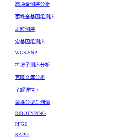
高通量测序分析
菌株全基因组测序
质粒测序
宏基因组测序
WGS-SNP
扩增子测序分析
克隆文库分析
了解详情 +
菌株分型与溯源
RIBOTYPING
PFGE
RAPD