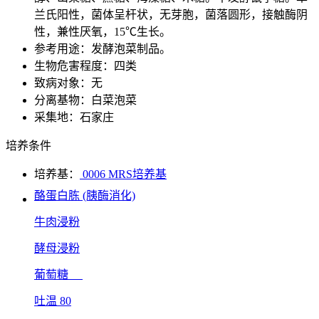
兰氏阳性，菌体呈杆状，无芽胞，菌落圆形，接触酶阴
性，兼性厌氧，15℃生长。
参考用途：发酵泡菜制品。
生物危害程度：四类
致病对象：无
分离基物：白菜泡菜
采集地：石家庄
培养条件
培养基：
0006 MRS培养基
酪蛋白胨 (胰酶消化)
牛肉浸粉
酵母浸粉
葡萄糖
吐温 80