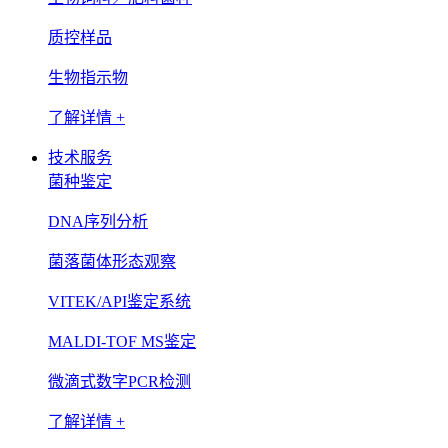
质控样品
生物指示物
了解详情 +
技术服务
菌种鉴定
DNA序列分析
菌落菌体形态观察
VITEK/API鉴定系统
MALDI-TOF MS鉴定
微滴式数字PCR检测
了解详情 +