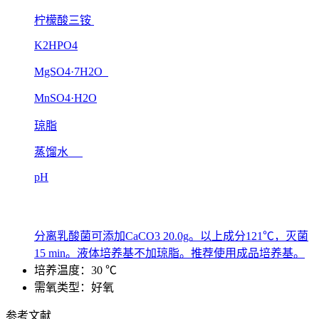
柠檬酸三铵
K2HPO4
MgSO4·7H2O
MnSO4·H2O
琼脂
蒸馏水
pH
分离乳酸菌可添加CaCO3 20.0g。以上成分121℃，灭菌
15 min。液体培养基不加琼脂。推荐使用成品培养基。
培养温度：30 ℃
需氧类型：好氧
参考文献