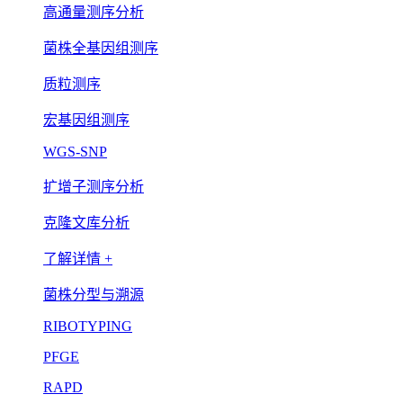
高通量测序分析
菌株全基因组测序
质粒测序
宏基因组测序
WGS-SNP
扩增子测序分析
克隆文库分析
了解详情 +
菌株分型与溯源
RIBOTYPING
PFGE
RAPD