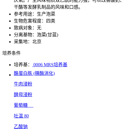
厌氧。产生风味物质双乙酰的能力强，可以改善酸奶、
干酪等发酵乳制品的风味和口感。
参考用途：生产泡菜
生物危害程度：四类
致病对象：无
分离基物：泡菜(甘蓝)
采集地：北京
培养条件
培养基：
0006 MRS培养基
酪蛋白胨 (胰酶消化)
牛肉浸粉
酵母浸粉
葡萄糖
吐温 80
乙酸钠