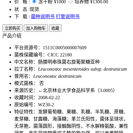
价 格 :
冻干粉
¥1000
培养物
¥1300.00
状 态 :
现货
下 载 :
菌种说明书
打管说明书
立即购买
加入购物车
收藏
产品介绍
平台资源号：1511C0005000007609
菌株保藏编号：CICC 22180
中文名称：肠膜明串珠菌右旋葡聚糖亚种
拉丁名称：
Leuconostoc mesenteroides subsp. dextranicum
曾用名：
Leuconostoc dextranicum
模式菌株： 否
来源历史：←北京林业大学食品科学系（3.0005）
收藏时间：2008-02-22
原始编号：WZ30-2
特征特性：发酵葡萄糖、果糖、乳糖、半乳糖、蔗糖、
麦芽糖、甘露糖、海藻糖；革兰氏阳性，菌体呈球状，
无芽胞，菌落圆形，接触酶阴性，不水解精氨酸，兼性