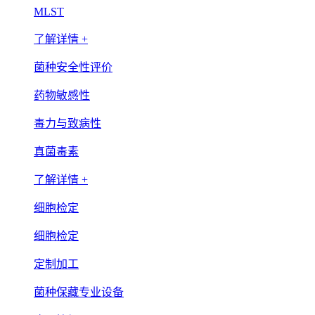
MLST
了解详情 +
菌种安全性评价
药物敏感性
毒力与致病性
真菌毒素
了解详情 +
细胞检定
细胞检定
定制加工
菌种保藏专业设备