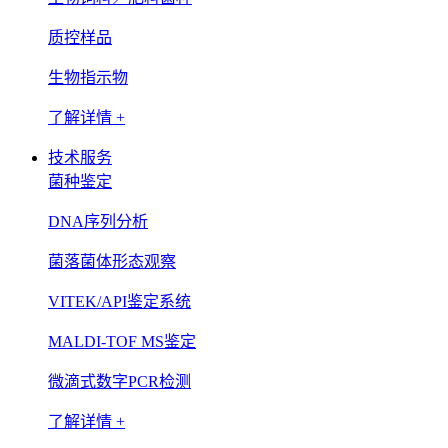
质控样品
生物指示物
了解详情 +
技术服务
菌种鉴定
DNA序列分析
菌落菌体形态观察
VITEK/API鉴定系统
MALDI-TOF MS鉴定
微滴式数字PCR检测
了解详情 +