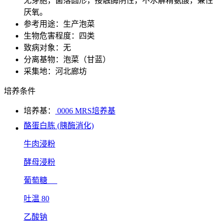
无芽胞，菌落圆形，接触酶阴性，不水解精氨酸，兼性
厌氧。
参考用途：生产泡菜
生物危害程度：四类
致病对象：无
分离基物：泡菜（甘蓝）
采集地：河北廊坊
培养条件
培养基：
0006 MRS培养基
酪蛋白胨 (胰酶消化)
牛肉浸粉
酵母浸粉
葡萄糖
吐温 80
乙酸钠