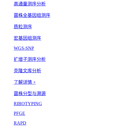
高通量测序分析
菌株全基因组测序
质粒测序
宏基因组测序
WGS-SNP
扩增子测序分析
克隆文库分析
了解详情 +
菌株分型与溯源
RIBOTYPING
PFGE
RAPD