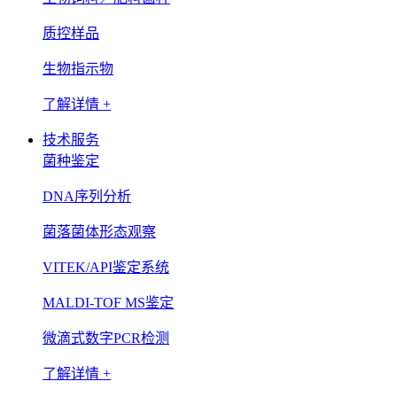
质控样品
生物指示物
了解详情 +
技术服务
菌种鉴定
DNA序列分析
菌落菌体形态观察
VITEK/API鉴定系统
MALDI-TOF MS鉴定
微滴式数字PCR检测
了解详情 +