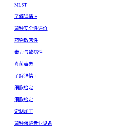
MLST
了解详情 +
菌种安全性评价
药物敏感性
毒力与致病性
真菌毒素
了解详情 +
细胞检定
细胞检定
定制加工
菌种保藏专业设备