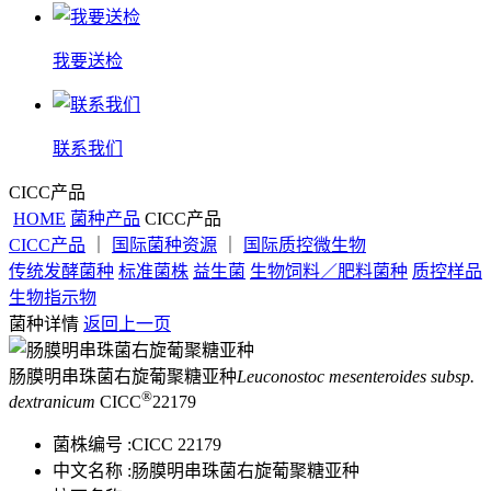
我要送检
联系我们
CICC产品
HOME
菌种产品
CICC产品
CICC产品
｜
国际菌种资源
｜
国际质控微生物
传统发酵菌种
标准菌株
益生菌
生物饲料／肥料菌种
质控样品
生物指示物
菌种详情
返回上一页
肠膜明串珠菌右旋葡聚糖亚种
Leuconostoc mesenteroides subsp.
®
dextranicum
CICC
22179
菌株编号 :
CICC 22179
中文名称 :
肠膜明串珠菌右旋葡聚糖亚种