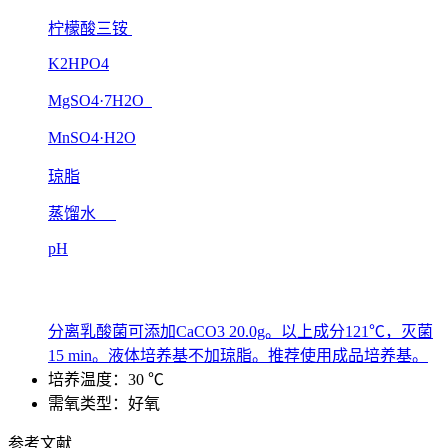
柠檬酸三铵
K2HPO4
MgSO4·7H2O
MnSO4·H2O
琼脂
蒸馏水
pH
分离乳酸菌可添加CaCO3 20.0g。以上成分121℃，灭菌
15 min。液体培养基不加琼脂。推荐使用成品培养基。
培养温度：30 ℃
需氧类型：好氧
参考文献