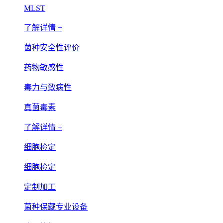
MLST
了解详情 +
菌种安全性评价
药物敏感性
毒力与致病性
真菌毒素
了解详情 +
细胞检定
细胞检定
定制加工
菌种保藏专业设备