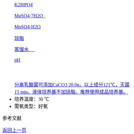
K2HPO4
MgSO4·7H2O
MnSO4·H2O
琼脂
蒸馏水
pH
分离乳酸菌可添加CaCO3 20.0g。以上成分121℃，灭菌
15 min。液体培养基不加琼脂。推荐使用成品培养基。
培养温度：30 ℃
需氧类型：好氧
参考文献
返回上一页