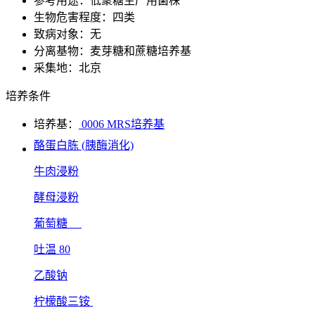
参考用途：低聚糖生产用菌株
生物危害程度：四类
致病对象：无
分离基物：麦芽糖和蔗糖培养基
采集地：北京
培养条件
培养基：
0006 MRS培养基
酪蛋白胨 (胰酶消化)
牛肉浸粉
酵母浸粉
葡萄糖
吐温 80
乙酸钠
柠檬酸三铵