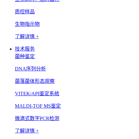
质控样品
生物指示物
了解详情 +
技术服务
菌种鉴定
DNA序列分析
菌落菌体形态观察
VITEK/API鉴定系统
MALDI-TOF MS鉴定
微滴式数字PCR检测
了解详情 +