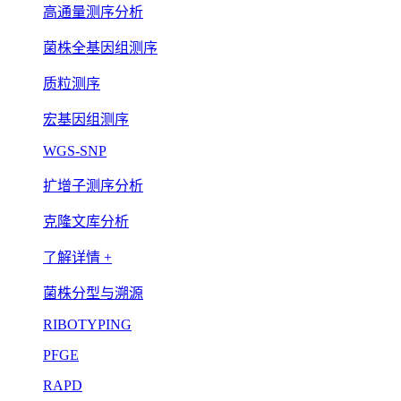
高通量测序分析
菌株全基因组测序
质粒测序
宏基因组测序
WGS-SNP
扩增子测序分析
克隆文库分析
了解详情 +
菌株分型与溯源
RIBOTYPING
PFGE
RAPD