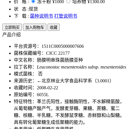
价 格 :
冻干粉
¥1000
培养物
¥1300.00
状 态 :
现货
下 载 :
菌种说明书
打管说明书
立即购买
加入购物车
收藏
产品介绍
平台资源号：1511C0005000007606
菌株保藏编号：CICC 22177
中文名称：肠膜明串珠菌肠膜亚种
拉丁名称：
Leuconostoc mesenteroides subsp. mesenteroides
模式菌株： 否
来源历史：←北京林业大学食品科学系（3.0001）
收藏时间：2008-02-22
原始编号：6055L
特征特性：革兰氏阳性，接触酶阴性，不水解精氨酸，
从葡萄糖产酸产气，发酵麦芽糖、果糖、蔗糖、蜜二
糖、核糖、半乳糖，不发酵鼠李糖、赤鲜醇和山梨糖。
具有转化葡聚糖生成低聚糖的能力。