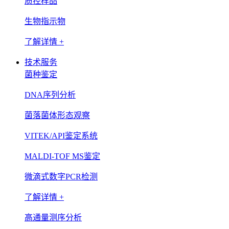
质控样品
生物指示物
了解详情 +
技术服务
菌种鉴定
DNA序列分析
菌落菌体形态观察
VITEK/API鉴定系统
MALDI-TOF MS鉴定
微滴式数字PCR检测
了解详情 +
高通量测序分析