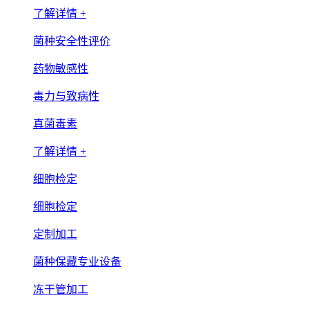
了解详情 +
菌种安全性评价
药物敏感性
毒力与致病性
真菌毒素
了解详情 +
细胞检定
细胞检定
定制加工
菌种保藏专业设备
冻干管加工