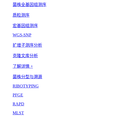
菌株全基因组测序
质粒测序
宏基因组测序
WGS-SNP
扩增子测序分析
克隆文库分析
了解详情 +
菌株分型与溯源
RIBOTYPING
PFGE
RAPD
MLST