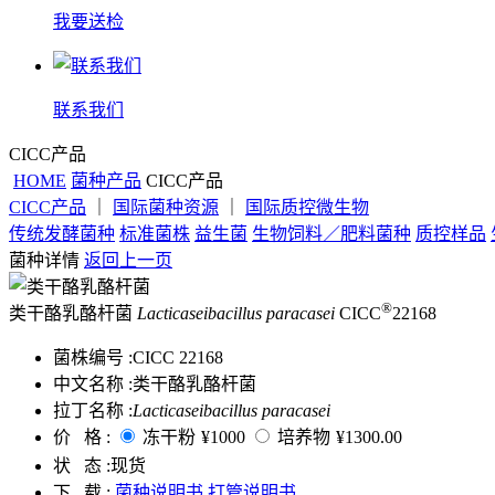
我要送检
联系我们
CICC产品
HOME
菌种产品
CICC产品
CICC产品
｜
国际菌种资源
｜
国际质控微生物
传统发酵菌种
标准菌株
益生菌
生物饲料／肥料菌种
质控样品
菌种详情
返回上一页
®
类干酪乳酪杆菌
Lacticaseibacillus paracasei
CICC
22168
菌株编号 :
CICC 22168
中文名称 :
类干酪乳酪杆菌
拉丁名称 :
Lacticaseibacillus paracasei
价 格 :
冻干粉
¥1000
培养物
¥1300.00
状 态 :
现货
下 载 :
菌种说明书
打管说明书