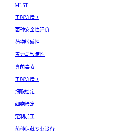
MLST
了解详情 +
菌种安全性评价
药物敏感性
毒力与致病性
真菌毒素
了解详情 +
细胞检定
细胞检定
定制加工
菌种保藏专业设备