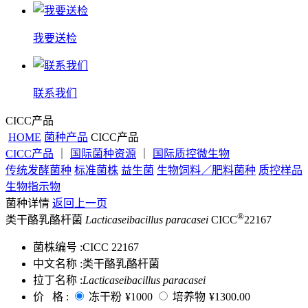
我要送检
联系我们
CICC产品
HOME
菌种产品
CICC产品
CICC产品
｜
国际菌种资源
｜
国际质控微生物
传统发酵菌种
标准菌株
益生菌
生物饲料／肥料菌种
质控样品
生物指示物
菌种详情
返回上一页
®
类干酪乳酪杆菌
Lacticaseibacillus paracasei
CICC
22167
菌株编号 :
CICC 22167
中文名称 :
类干酪乳酪杆菌
拉丁名称 :
Lacticaseibacillus paracasei
价 格 :
冻干粉
¥1000
培养物
¥1300.00