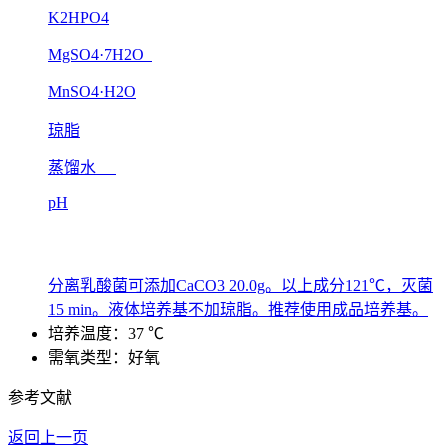
K2HPO4
MgSO4·7H2O
MnSO4·H2O
琼脂
蒸馏水
pH
分离乳酸菌可添加CaCO3 20.0g。以上成分121℃，灭菌
15 min。液体培养基不加琼脂。推荐使用成品培养基。
培养温度：37 ℃
需氧类型：好氧
参考文献
返回上一页