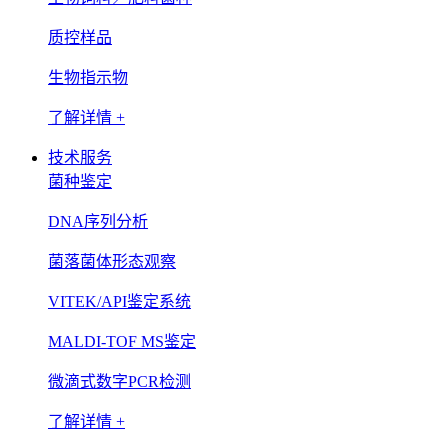
质控样品
生物指示物
了解详情 +
技术服务
菌种鉴定
DNA序列分析
菌落菌体形态观察
VITEK/API鉴定系统
MALDI-TOF MS鉴定
微滴式数字PCR检测
了解详情 +