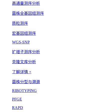
高通量测序分析
菌株全基因组测序
质粒测序
宏基因组测序
WGS-SNP
扩增子测序分析
克隆文库分析
了解详情 +
菌株分型与溯源
RIBOTYPING
PFGE
RAPD