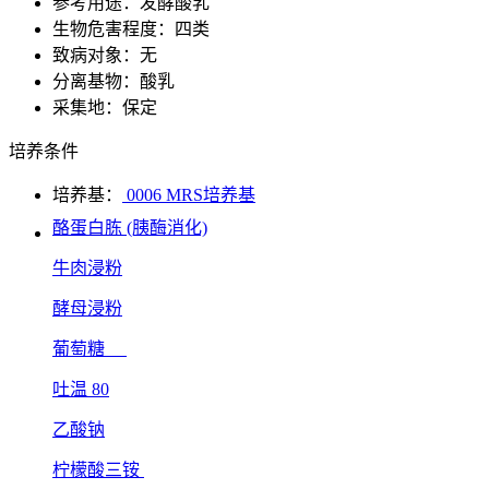
参考用途：发酵酸乳
生物危害程度：四类
致病对象：无
分离基物：酸乳
采集地：保定
培养条件
培养基：
0006 MRS培养基
酪蛋白胨 (胰酶消化)
牛肉浸粉
酵母浸粉
葡萄糖
吐温 80
乙酸钠
柠檬酸三铵