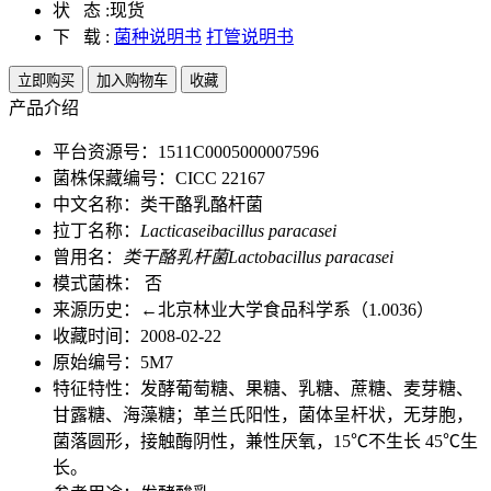
状 态 :
现货
下 载 :
菌种说明书
打管说明书
立即购买
加入购物车
收藏
产品介绍
平台资源号：1511C0005000007596
菌株保藏编号：CICC 22167
中文名称：类干酪乳酪杆菌
拉丁名称：
Lacticaseibacillus paracasei
曾用名：
类干酪乳杆菌Lactobacillus paracasei
模式菌株： 否
来源历史：←北京林业大学食品科学系（1.0036）
收藏时间：2008-02-22
原始编号：5M7
特征特性：发酵葡萄糖、果糖、乳糖、蔗糖、麦芽糖、
甘露糖、海藻糖；革兰氏阳性，菌体呈杆状，无芽胞，
菌落圆形，接触酶阴性，兼性厌氧，15℃不生长 45℃生
长。