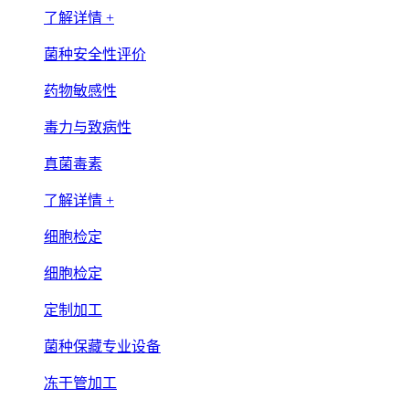
了解详情 +
菌种安全性评价
药物敏感性
毒力与致病性
真菌毒素
了解详情 +
细胞检定
细胞检定
定制加工
菌种保藏专业设备
冻干管加工