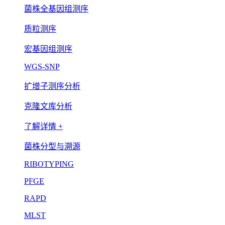
菌株全基因组测序
质粒测序
宏基因组测序
WGS-SNP
扩增子测序分析
克隆文库分析
了解详情 +
菌株分型与溯源
RIBOTYPING
PFGE
RAPD
MLST