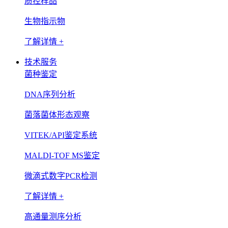
质控样品
生物指示物
了解详情 +
技术服务
菌种鉴定
DNA序列分析
菌落菌体形态观察
VITEK/API鉴定系统
MALDI-TOF MS鉴定
微滴式数字PCR检测
了解详情 +
高通量测序分析