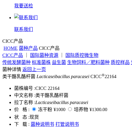
我要送检
联系我们
CICC产品
HOME
菌种产品
CICC产品
CICC产品
｜
国际菌种资源
｜
国际质控微生物
传统发酵菌种
标准菌株
益生菌
生物饲料／肥料菌种
质控样品
菌种详情
返回上一页
®
类干酪乳酪杆菌
Lacticaseibacillus paracasei
CICC
22164
菌株编号 :
CICC 22164
中文名称 :
类干酪乳酪杆菌
拉丁名称 :
Lacticaseibacillus paracasei
价 格 :
冻干粉
¥1000
培养物
¥1300.00
状 态 :
现货
下 载 :
菌种说明书
打管说明书