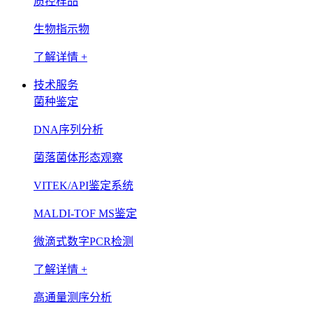
质控样品
生物指示物
了解详情 +
技术服务
菌种鉴定
DNA序列分析
菌落菌体形态观察
VITEK/API鉴定系统
MALDI-TOF MS鉴定
微滴式数字PCR检测
了解详情 +
高通量测序分析