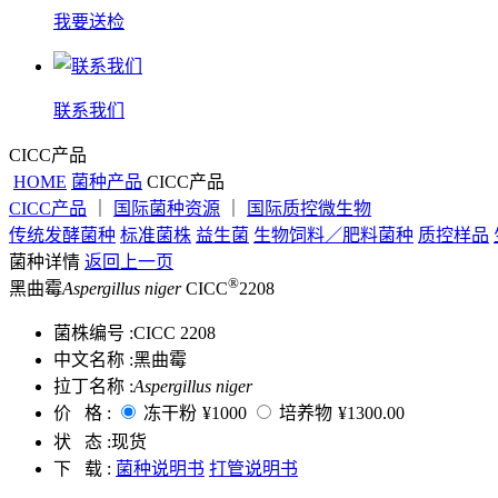
我要送检
联系我们
CICC产品
HOME
菌种产品
CICC产品
CICC产品
｜
国际菌种资源
｜
国际质控微生物
传统发酵菌种
标准菌株
益生菌
生物饲料／肥料菌种
质控样品
菌种详情
返回上一页
®
黑曲霉
Aspergillus niger
CICC
2208
菌株编号 :
CICC 2208
中文名称 :
黑曲霉
拉丁名称 :
Aspergillus niger
价 格 :
冻干粉
¥1000
培养物
¥1300.00
状 态 :
现货
下 载 :
菌种说明书
打管说明书