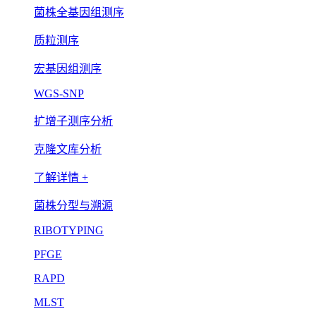
菌株全基因组测序
质粒测序
宏基因组测序
WGS-SNP
扩增子测序分析
克隆文库分析
了解详情 +
菌株分型与溯源
RIBOTYPING
PFGE
RAPD
MLST