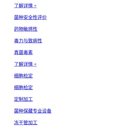
了解详情 +
菌种安全性评价
药物敏感性
毒力与致病性
真菌毒素
了解详情 +
细胞检定
细胞检定
定制加工
菌种保藏专业设备
冻干管加工