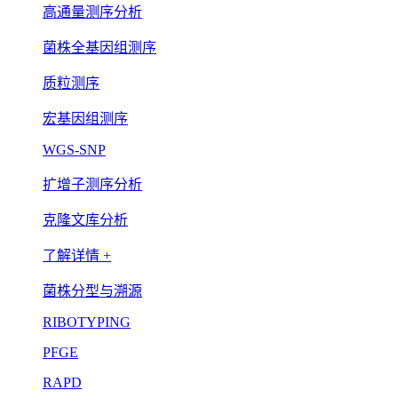
高通量测序分析
菌株全基因组测序
质粒测序
宏基因组测序
WGS-SNP
扩增子测序分析
克隆文库分析
了解详情 +
菌株分型与溯源
RIBOTYPING
PFGE
RAPD