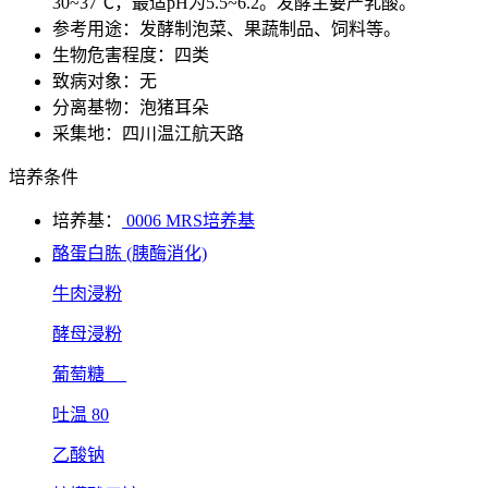
30~37℃，最适pH为5.5~6.2。发酵主要产乳酸。
参考用途：发酵制泡菜、果蔬制品、饲料等。
生物危害程度：四类
致病对象：无
分离基物：泡猪耳朵
采集地：四川温江航天路
培养条件
培养基：
0006 MRS培养基
酪蛋白胨 (胰酶消化)
牛肉浸粉
酵母浸粉
葡萄糖
吐温 80
乙酸钠