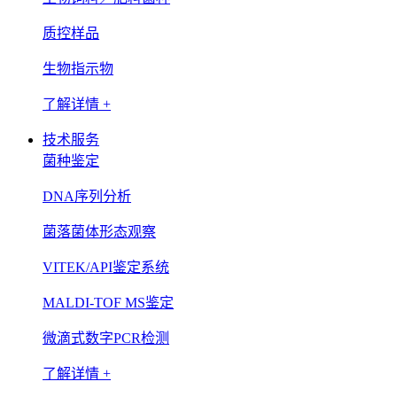
质控样品
生物指示物
了解详情 +
技术服务
菌种鉴定
DNA序列分析
菌落菌体形态观察
VITEK/API鉴定系统
MALDI-TOF MS鉴定
微滴式数字PCR检测
了解详情 +