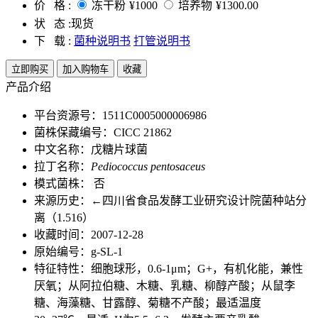
价 格 :
冻干粉
¥1000
培养物
¥1300.00
状 态 :
现货
下 载 :
菌种说明书
打管说明书
立即购买
加入购物车
收藏
产品介绍
平台资源号：1511C0005000006986
菌株保藏编号：CICC 21862
中文名称：戊糖片球菌
拉丁名称：
Pediococcus pentosaceus
模式菌株： 否
来源历史：←四川省食品发酵工业研究设计院菌种站分
离（1.516）
收藏时间：2007-12-28
原始编号：g-SL-1
特征特性：细胞球形，0.6-1μm；G+，有机化能，兼性
厌氧；从阿拉伯糖、木糖、乳糖、柳醇产酸；从鼠李
糖、海藻糖、甘露醇、菊糖不产酸；最适温度