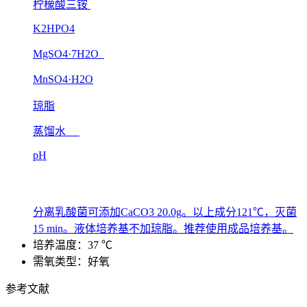
柠檬酸三铵
K2HPO4
MgSO4·7H2O
MnSO4·H2O
琼脂
蒸馏水
pH
分离乳酸菌可添加CaCO3 20.0g。以上成分121℃，灭菌
15 min。液体培养基不加琼脂。推荐使用成品培养基。
培养温度：37 ℃
需氧类型：好氧
参考文献