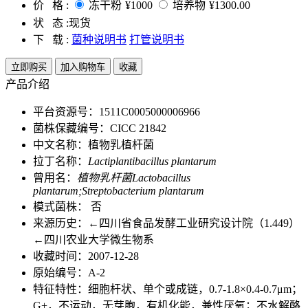
价 格 :
冻干粉
¥1000
培养物
¥1300.00
状 态 :
现货
下 载 :
菌种说明书
打管说明书
立即购买
加入购物车
收藏
产品介绍
平台资源号：1511C0005000006966
菌株保藏编号：CICC 21842
中文名称：植物乳植杆菌
拉丁名称：
Lactiplantibacillus plantarum
曾用名：
植物乳杆菌Lactobacillus
plantarum;Streptobacterium plantarum
模式菌株： 否
来源历史：←四川省食品发酵工业研究设计院（1.449）
←四川农业大学微生物系
收藏时间：2007-12-28
原始编号：A-2
特征特性：细胞杆状、单个或成链，0.7-1.8×0.4-0.7μm；
G+，不运动，无芽胞，有机化能，兼性厌氧；不水解酪