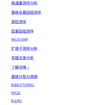
高通量测序分析
菌株全基因组测序
质粒测序
宏基因组测序
WGS-SNP
扩增子测序分析
克隆文库分析
了解详情 +
菌株分型与溯源
RIBOTYPING
PFGE
RAPD