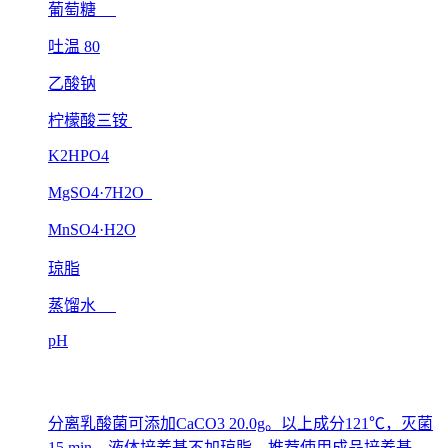
葡萄糖
吐温 80
乙酸钠
柠檬酸三铵
K2HPO4
MgSO4·7H2O
MnSO4·H2O
琼脂
蒸馏水
pH
分离乳酸菌可添加CaCO3 20.0g。以上成分121℃，灭菌
15 min。液体培养基不加琼脂。推荐使用成品培养基。