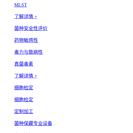
MLST
了解详情 +
菌种安全性评价
药物敏感性
毒力与致病性
真菌毒素
了解详情 +
细胞检定
细胞检定
定制加工
菌种保藏专业设备