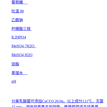
葡萄糖
吐温 80
乙酸钠
柠檬酸三铵
K2HPO4
MgSO4·7H2O
MnSO4·H2O
琼脂
蒸馏水
pH
分离乳酸菌可添加CaCO3 20.0g。以上成分121℃，灭菌
15 min。液体培养基不加琼脂。推荐使用成品培养基。