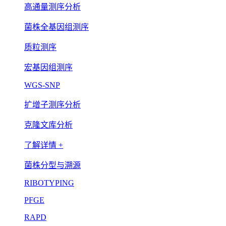
高通量测序分析
菌株全基因组测序
质粒测序
宏基因组测序
WGS-SNP
扩增子测序分析
克隆文库分析
了解详情 +
菌株分型与溯源
RIBOTYPING
PFGE
RAPD