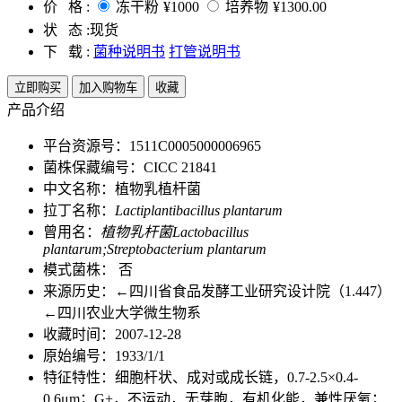
价 格 :
冻干粉
¥1000
培养物
¥1300.00
状 态 :
现货
下 载 :
菌种说明书
打管说明书
立即购买
加入购物车
收藏
产品介绍
平台资源号：1511C0005000006965
菌株保藏编号：CICC 21841
中文名称：植物乳植杆菌
拉丁名称：
Lactiplantibacillus plantarum
曾用名：
植物乳杆菌Lactobacillus
plantarum;Streptobacterium plantarum
模式菌株： 否
来源历史：←四川省食品发酵工业研究设计院（1.447）
←四川农业大学微生物系
收藏时间：2007-12-28
原始编号：1933/1/1
特征特性：细胞杆状、成对或成长链，0.7-2.5×0.4-
0.6μm；G+，不运动，无芽胞，有机化能，兼性厌氧；