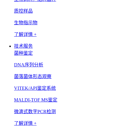
质控样品
生物指示物
了解详情 +
技术服务
菌种鉴定
DNA序列分析
菌落菌体形态观察
VITEK/API鉴定系统
MALDI-TOF MS鉴定
微滴式数字PCR检测
了解详情 +