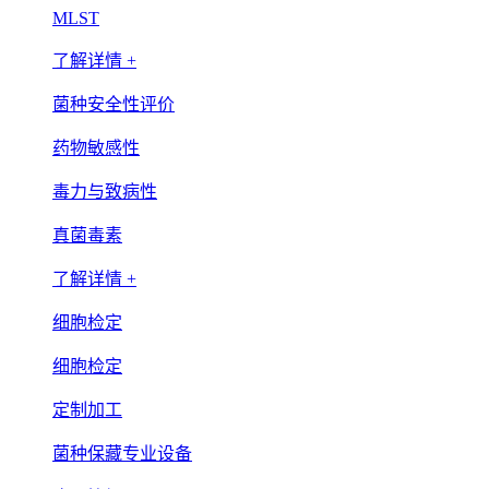
MLST
了解详情 +
菌种安全性评价
药物敏感性
毒力与致病性
真菌毒素
了解详情 +
细胞检定
细胞检定
定制加工
菌种保藏专业设备