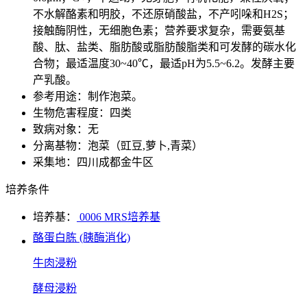
不水解酪素和明胶，不还原硝酸盐，不产吲哚和H2S；
接触酶阴性，无细胞色素；营养要求复杂，需要氨基
酸、肽、盐类、脂肪酸或脂肪酸脂类和可发酵的碳水化
合物；最适温度30~40℃，最适pH为5.5~6.2。发酵主要
产乳酸。
参考用途：制作泡菜。
生物危害程度：四类
致病对象：无
分离基物：泡菜（豇豆,萝卜,青菜）
采集地：四川成都金牛区
培养条件
培养基：
0006 MRS培养基
酪蛋白胨 (胰酶消化)
牛肉浸粉
酵母浸粉