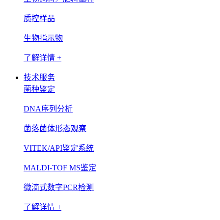
质控样品
生物指示物
了解详情 +
技术服务
菌种鉴定
DNA序列分析
菌落菌体形态观察
VITEK/API鉴定系统
MALDI-TOF MS鉴定
微滴式数字PCR检测
了解详情 +