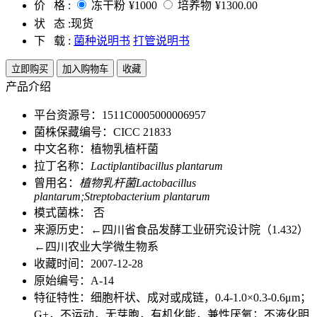
价 格 :
冻干粉
¥1000
培养物
¥1300.00
状 态 :
现货
下 载 :
菌种说明书
打管说明书
立即购买
加入购物车
收藏
产品介绍
平台资源号：1511C0005000006957
菌株保藏编号：CICC 21833
中文名称：植物乳植杆菌
拉丁名称：
Lactiplantibacillus plantarum
曾用名：
植物乳杆菌Lactobacillus
plantarum;Streptobacterium plantarum
模式菌株： 否
来源历史：←四川省食品发酵工业研究设计院（1.432）
←四川农业大学微生物系
收藏时间：2007-12-28
原始编号：A-14
特征特性：细胞杆状、成对或成链，0.4-1.0×0.3-0.6μm；
G+，不运动，无芽胞，有机化能，兼性厌氧；不液化明