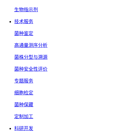
生物指示剂
技术服务
菌种鉴定
高通量测序分析
菌株分型与溯源
菌种安全性评价
专题服务
细胞检定
菌种保藏
定制加工
科研开发