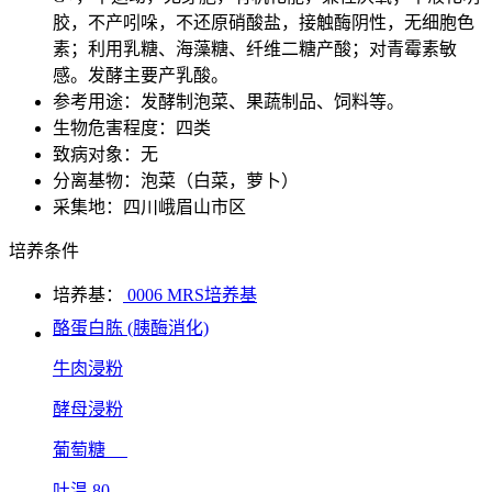
胶，不产吲哚，不还原硝酸盐，接触酶阴性，无细胞色
素；利用乳糖、海藻糖、纤维二糖产酸；对青霉素敏
感。发酵主要产乳酸。
参考用途：发酵制泡菜、果蔬制品、饲料等。
生物危害程度：四类
致病对象：无
分离基物：泡菜（白菜，萝卜）
采集地：四川峨眉山市区
培养条件
培养基：
0006 MRS培养基
酪蛋白胨 (胰酶消化)
牛肉浸粉
酵母浸粉
葡萄糖
吐温 80