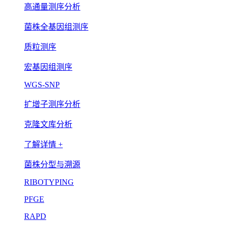
高通量测序分析
菌株全基因组测序
质粒测序
宏基因组测序
WGS-SNP
扩增子测序分析
克隆文库分析
了解详情 +
菌株分型与溯源
RIBOTYPING
PFGE
RAPD