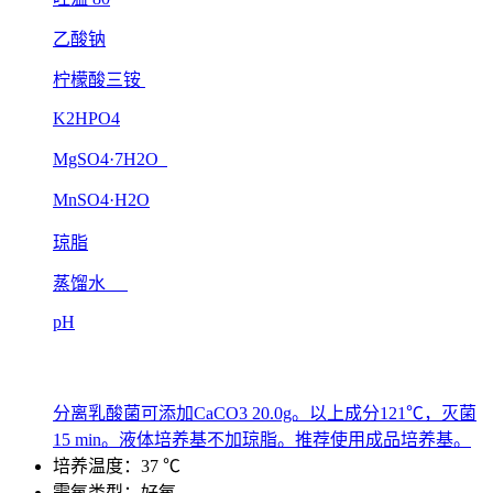
乙酸钠
柠檬酸三铵
K2HPO4
MgSO4·7H2O
MnSO4·H2O
琼脂
蒸馏水
pH
分离乳酸菌可添加CaCO3 20.0g。以上成分121℃，灭菌
15 min。液体培养基不加琼脂。推荐使用成品培养基。
培养温度：37 ℃
需氧类型：好氧