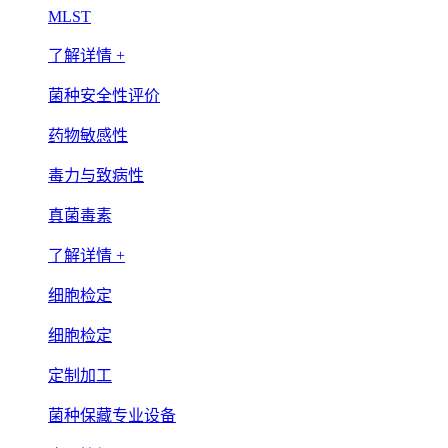
MLST
了解详情 +
菌种安全性评价
药物敏感性
毒力与致病性
真菌毒素
了解详情 +
细胞检定
细胞检定
定制加工
菌种保藏专业设备