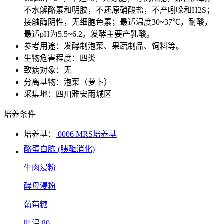
不水解酪素和明胶，不还原硝酸盐，不产吲哚和H2S；
接触酶阴性，无细胞色素；最适温度30~37℃，耐酸，
最适pH为5.5~6.2。发酵主要产乳酸。
参考用途：发酵制泡菜、果蔬制品、饲料等。
生物危害程度：四类
致病对象：无
分离基物：泡菜（萝卜）
采集地：四川雅安雨城区
培养条件
培养基：
0006 MRS培养基
酪蛋白胨 (胰酶消化)
牛肉浸粉
酵母浸粉
葡萄糖
吐温 80