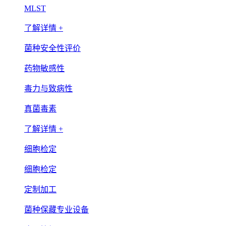
MLST
了解详情 +
菌种安全性评价
药物敏感性
毒力与致病性
真菌毒素
了解详情 +
细胞检定
细胞检定
定制加工
菌种保藏专业设备