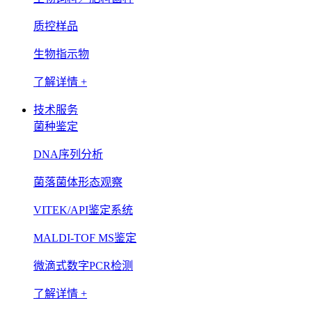
质控样品
生物指示物
了解详情 +
技术服务
菌种鉴定
DNA序列分析
菌落菌体形态观察
VITEK/API鉴定系统
MALDI-TOF MS鉴定
微滴式数字PCR检测
了解详情 +