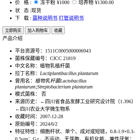
价 格 :
冻干粉
¥1000
培养物
¥1300.00
状 态 :
现货
下 载 :
菌种说明书
打管说明书
立即购买
加入购物车
收藏
产品介绍
平台资源号：1511C0005000006943
菌株保藏编号：CICC 21819
中文名称：植物乳植杆菌
拉丁名称：
Lactiplantibacillus plantarum
曾用名：
植物乳杆菌Lactobacillus
plantarum;Streptobacterium plantarum
模式菌株： 否
来源历史：←四川省食品发酵工业研究设计院（1.396）
←四川农业大学微生物系
收藏时间：2007-12-28
原始编号：2024/6/2
特征特性：细胞杆状、单个、成对或短链，0.8-1.9×0.3-
0.5μm；G+，不运动，无芽胞，有机化能，兼性厌氧；