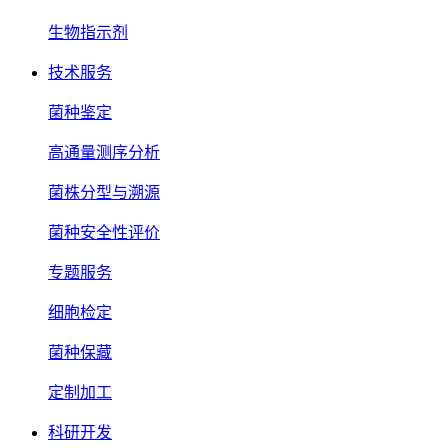
生物指示剂
技术服务
菌种鉴定
高通量测序分析
菌株分型与溯源
菌种安全性评价
专题服务
细胞检定
菌种保藏
定制加工
科研开发