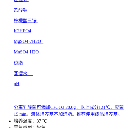
乙酸钠
柠檬酸三铵
K2HPO4
MgSO4·7H2O
MnSO4·H2O
琼脂
蒸馏水
pH
分离乳酸菌可添加CaCO3 20.0g。以上成分121℃，灭菌
15 min。液体培养基不加琼脂。推荐使用成品培养基。
培养温度：37 ℃
需氧类型：好氧