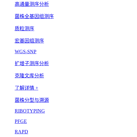
高通量测序分析
菌株全基因组测序
质粒测序
宏基因组测序
WGS-SNP
扩增子测序分析
克隆文库分析
了解详情 +
菌株分型与溯源
RIBOTYPING
PFGE
RAPD