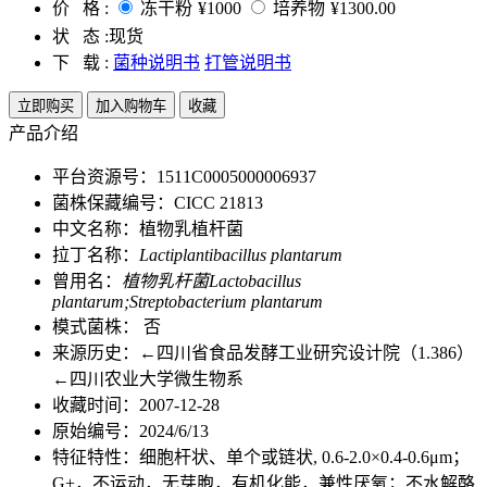
价 格 :
冻干粉
¥1000
培养物
¥1300.00
状 态 :
现货
下 载 :
菌种说明书
打管说明书
立即购买
加入购物车
收藏
产品介绍
平台资源号：1511C0005000006937
菌株保藏编号：CICC 21813
中文名称：植物乳植杆菌
拉丁名称：
Lactiplantibacillus plantarum
曾用名：
植物乳杆菌Lactobacillus
plantarum;Streptobacterium plantarum
模式菌株： 否
来源历史：←四川省食品发酵工业研究设计院（1.386）
←四川农业大学微生物系
收藏时间：2007-12-28
原始编号：2024/6/13
特征特性：细胞杆状、单个或链状, 0.6-2.0×0.4-0.6μm；
G+，不运动，无芽胞，有机化能，兼性厌氧；不水解酪