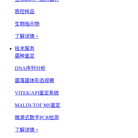
质控样品
生物指示物
了解详情 +
技术服务
菌种鉴定
DNA序列分析
菌落菌体形态观察
VITEK/API鉴定系统
MALDI-TOF MS鉴定
微滴式数字PCR检测
了解详情 +