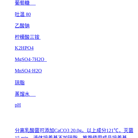
葡萄糖
吐温 80
乙酸钠
柠檬酸三铵
K2HPO4
MgSO4·7H2O
MnSO4·H2O
琼脂
蒸馏水
pH
分离乳酸菌可添加CaCO3 20.0g。以上成分121℃，灭菌
15 min。液体培养基不加琼脂。推荐使用成品培养基。