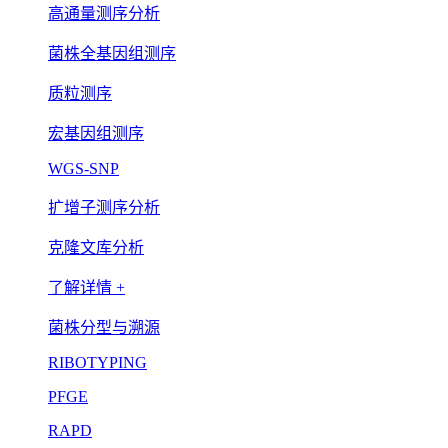
高通量测序分析
菌株全基因组测序
质粒测序
宏基因组测序
WGS-SNP
扩增子测序分析
克隆文库分析
了解详情 +
菌株分型与溯源
RIBOTYPING
PFGE
RAPD