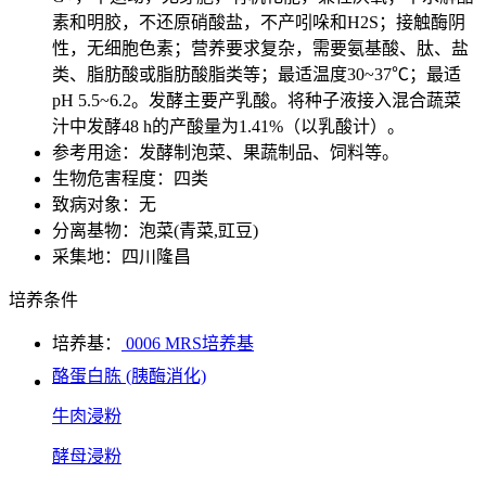
素和明胶，不还原硝酸盐，不产吲哚和H2S；接触酶阴
性，无细胞色素；营养要求复杂，需要氨基酸、肽、盐
类、脂肪酸或脂肪酸脂类等；最适温度30~37℃；最适
pH 5.5~6.2。发酵主要产乳酸。将种子液接入混合蔬菜
汁中发酵48 h的产酸量为1.41%（以乳酸计）。
参考用途：发酵制泡菜、果蔬制品、饲料等。
生物危害程度：四类
致病对象：无
分离基物：泡菜(青菜,豇豆)
采集地：四川隆昌
培养条件
培养基：
0006 MRS培养基
酪蛋白胨 (胰酶消化)
牛肉浸粉
酵母浸粉