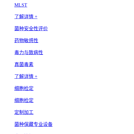
MLST
了解详情 +
菌种安全性评价
药物敏感性
毒力与致病性
真菌毒素
了解详情 +
细胞检定
细胞检定
定制加工
菌种保藏专业设备