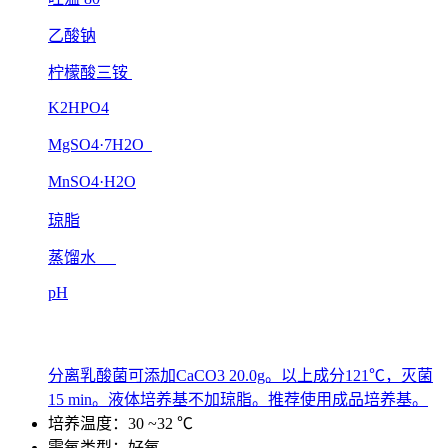
乙酸钠
柠檬酸三铵
K2HPO4
MgSO4·7H2O
MnSO4·H2O
琼脂
蒸馏水
pH
分离乳酸菌可添加CaCO3 20.0g。以上成分121℃，灭菌
15 min。液体培养基不加琼脂。推荐使用成品培养基。
培养温度：30 ~32 ℃
需氧类型：好氧