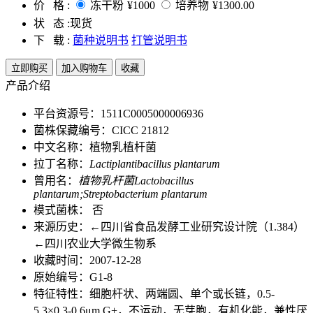
价 格 :
冻干粉
¥1000
培养物
¥1300.00
状 态 :
现货
下 载 :
菌种说明书
打管说明书
立即购买
加入购物车
收藏
产品介绍
平台资源号：1511C0005000006936
菌株保藏编号：CICC 21812
中文名称：植物乳植杆菌
拉丁名称：
Lactiplantibacillus plantarum
曾用名：
植物乳杆菌Lactobacillus
plantarum;Streptobacterium plantarum
模式菌株： 否
来源历史：←四川省食品发酵工业研究设计院（1.384）
←四川农业大学微生物系
收藏时间：2007-12-28
原始编号：G1-8
特征特性：细胞杆状、两端圆、单个或长链，0.5-
5.3×0.3-0.6μm G+，不运动，无芽胞，有机化能，兼性厌