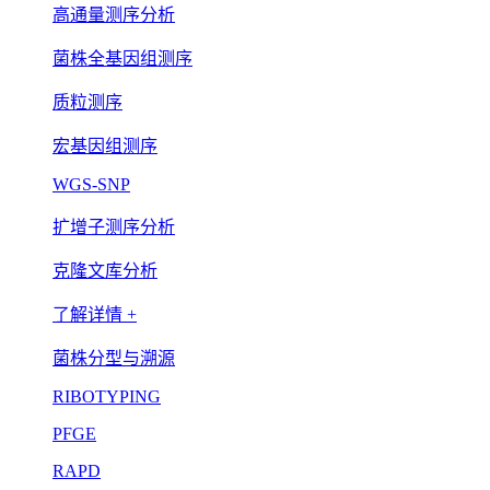
高通量测序分析
菌株全基因组测序
质粒测序
宏基因组测序
WGS-SNP
扩增子测序分析
克隆文库分析
了解详情 +
菌株分型与溯源
RIBOTYPING
PFGE
RAPD