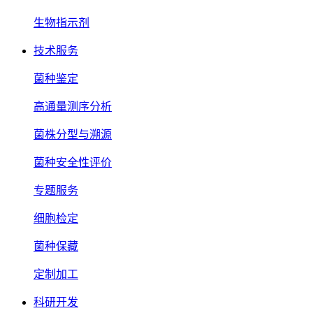
生物指示剂
技术服务
菌种鉴定
高通量测序分析
菌株分型与溯源
菌种安全性评价
专题服务
细胞检定
菌种保藏
定制加工
科研开发