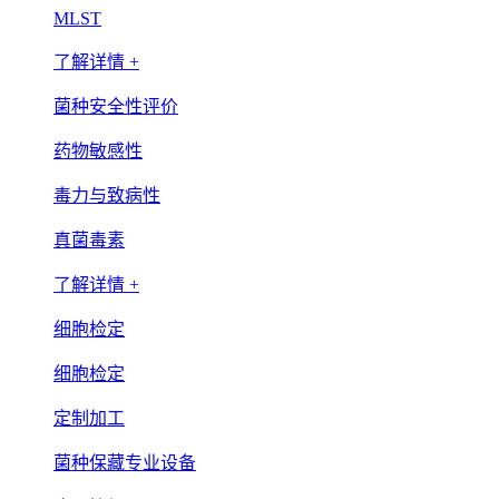
MLST
了解详情 +
菌种安全性评价
药物敏感性
毒力与致病性
真菌毒素
了解详情 +
细胞检定
细胞检定
定制加工
菌种保藏专业设备