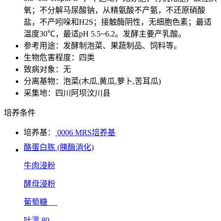
氧；不分解马尿酸钠，从精氨酸不产氨，不还原硝酸
盐，不产吲哚和H2S；接触酶阴性，无细胞色素；最适
温度30℃，最适pH 5.5~6.2。发酵主要产乳酸。
参考用途：发酵制泡菜、果蔬制品、饲料等。
生物危害程度：四类
致病对象：无
分离基物：泡菜(木瓜,黄瓜,萝卜,苦耳瓜)
采集地：四川阿坝汶川县
培养条件
培养基：
0006 MRS培养基
酪蛋白胨 (胰酶消化)
牛肉浸粉
酵母浸粉
葡萄糖
吐温 80