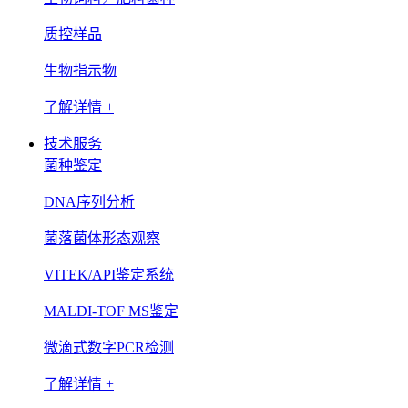
质控样品
生物指示物
了解详情 +
技术服务
菌种鉴定
DNA序列分析
菌落菌体形态观察
VITEK/API鉴定系统
MALDI-TOF MS鉴定
微滴式数字PCR检测
了解详情 +