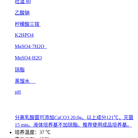
吐温 80
乙酸钠
柠檬酸三铵
K2HPO4
MgSO4·7H2O
MnSO4·H2O
琼脂
蒸馏水
pH
分离乳酸菌可添加CaCO3 20.0g。以上成分121℃，灭菌
15 min。液体培养基不加琼脂。推荐使用成品培养基。
培养温度：37 ℃