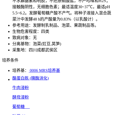
不水解酪素和明胶，不还原硝酸盐，不产吲哚和H2S；
接触酶阴性，无细胞色素；最适温度30~37℃，最适pH
5.5~6.2。发酵葡萄糖产酸不产气。将种子液接入混合蔬
菜汁中发酵48 h的产酸量为0.83%（以乳酸计）。
参考用途：发酵制乳制品、泡菜、果蔬制品等。
生物危害程度：四类
致病对象：无
分离基物：泡菜(豇豆,莴笋)
采集地：四川成都武侯区
培养条件
培养基：
0006 MRS培养基
酪蛋白胨 (胰酶消化)
牛肉浸粉
酵母浸粉
葡萄糖