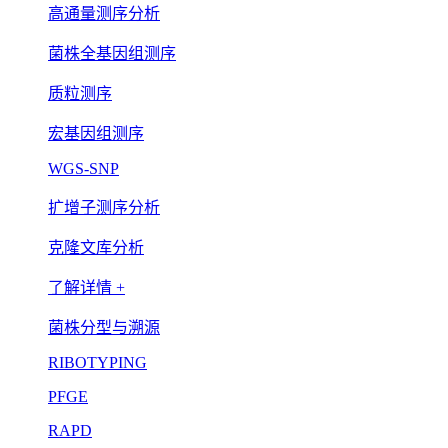
高通量测序分析
菌株全基因组测序
质粒测序
宏基因组测序
WGS-SNP
扩增子测序分析
克隆文库分析
了解详情 +
菌株分型与溯源
RIBOTYPING
PFGE
RAPD