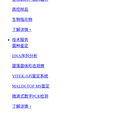
质控样品
生物指示物
了解详情 +
技术服务
菌种鉴定
DNA序列分析
菌落菌体形态观察
VITEK/API鉴定系统
MALDI-TOF MS鉴定
微滴式数字PCR检测
了解详情 +