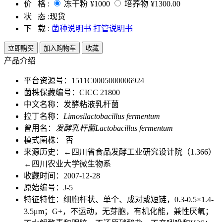
价 格 :
冻干粉
¥1000
培养物
¥1300.00
状 态 :
现货
下 载 :
菌种说明书
打管说明书
立即购买
加入购物车
收藏
产品介绍
平台资源号：1511C0005000006924
菌株保藏编号：CICC 21800
中文名称：发酵粘液乳杆菌
拉丁名称：
Limosilactobacillus fermentum
曾用名：
发酵乳杆菌Lactobacillus fermentum
模式菌株： 否
来源历史：←四川省食品发酵工业研究设计院（1.366）
←四川农业大学微生物系
收藏时间：2007-12-28
原始编号：J-5
特征特性：细胞杆状、单个、成对或短链，0.3-0.5×1.4-
3.5μm；G+，不运动，无芽胞，有机化能，兼性厌氧；