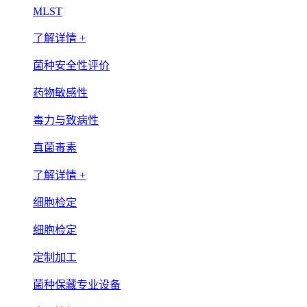
MLST
了解详情 +
菌种安全性评价
药物敏感性
毒力与致病性
真菌毒素
了解详情 +
细胞检定
细胞检定
定制加工
菌种保藏专业设备