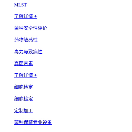
MLST
了解详情 +
菌种安全性评价
药物敏感性
毒力与致病性
真菌毒素
了解详情 +
细胞检定
细胞检定
定制加工
菌种保藏专业设备