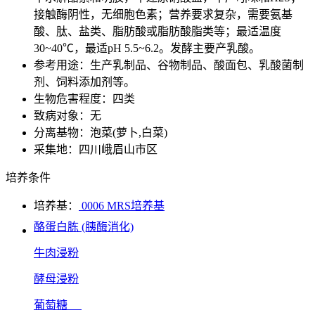
接触酶阴性，无细胞色素；营养要求复杂，需要氨基
酸、肽、盐类、脂肪酸或脂肪酸脂类等；最适温度
30~40℃，最适pH 5.5~6.2。发酵主要产乳酸。
参考用途：生产乳制品、谷物制品、酸面包、乳酸菌制
剂、饲料添加剂等。
生物危害程度：四类
致病对象：无
分离基物：泡菜(萝卜,白菜)
采集地：四川峨眉山市区
培养条件
培养基：
0006 MRS培养基
酪蛋白胨 (胰酶消化)
牛肉浸粉
酵母浸粉
葡萄糖