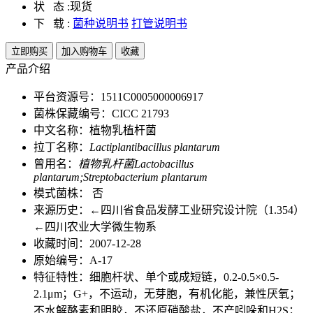
状 态 :
现货
下 载 :
菌种说明书
打管说明书
立即购买
加入购物车
收藏
产品介绍
平台资源号：1511C0005000006917
菌株保藏编号：CICC 21793
中文名称：植物乳植杆菌
拉丁名称：
Lactiplantibacillus plantarum
曾用名：
植物乳杆菌Lactobacillus
plantarum;Streptobacterium plantarum
模式菌株： 否
来源历史：←四川省食品发酵工业研究设计院（1.354）
←四川农业大学微生物系
收藏时间：2007-12-28
原始编号：A-17
特征特性：细胞杆状、单个或成短链，0.2-0.5×0.5-
2.1μm；G+，不运动，无芽胞，有机化能，兼性厌氧；
不水解酪素和明胶，不还原硝酸盐，不产吲哚和H2S；