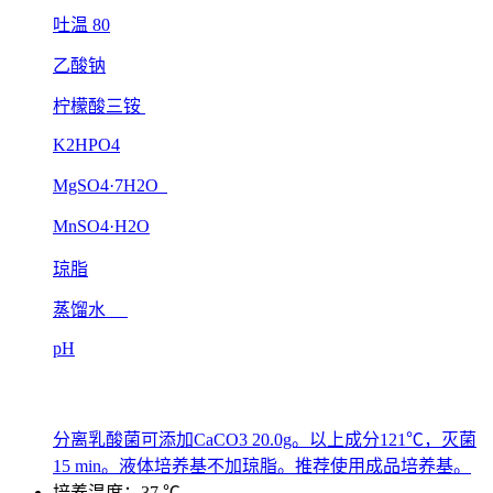
吐温 80
乙酸钠
柠檬酸三铵
K2HPO4
MgSO4·7H2O
MnSO4·H2O
琼脂
蒸馏水
pH
分离乳酸菌可添加CaCO3 20.0g。以上成分121℃，灭菌
15 min。液体培养基不加琼脂。推荐使用成品培养基。
培养温度：37 ℃