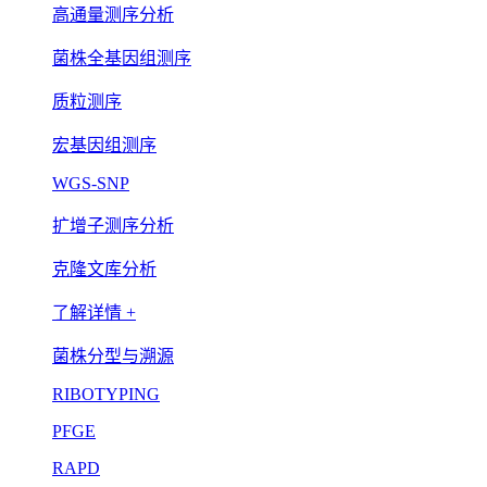
高通量测序分析
菌株全基因组测序
质粒测序
宏基因组测序
WGS-SNP
扩增子测序分析
克隆文库分析
了解详情 +
菌株分型与溯源
RIBOTYPING
PFGE
RAPD