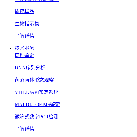
质控样品
生物指示物
了解详情 +
技术服务
菌种鉴定
DNA序列分析
菌落菌体形态观察
VITEK/API鉴定系统
MALDI-TOF MS鉴定
微滴式数字PCR检测
了解详情 +