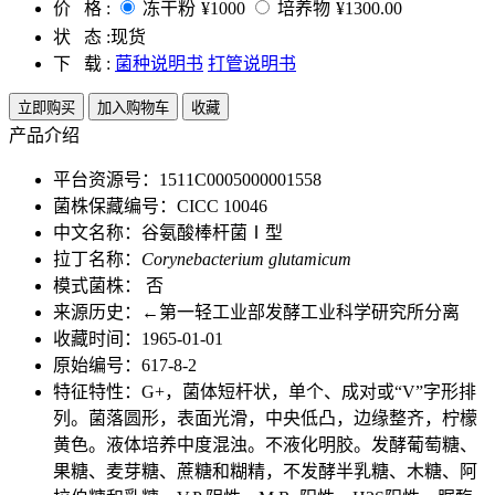
价 格 :
冻干粉
¥1000
培养物
¥1300.00
状 态 :
现货
下 载 :
菌种说明书
打管说明书
立即购买
加入购物车
收藏
产品介绍
平台资源号：1511C0005000001558
菌株保藏编号：CICC 10046
中文名称：谷氨酸棒杆菌Ⅰ型
拉丁名称：
Corynebacterium glutamicum
模式菌株： 否
来源历史：←第一轻工业部发酵工业科学研究所分离
收藏时间：1965-01-01
原始编号：617-8-2
特征特性：G+，菌体短杆状，单个、成对或“V”字形排
列。菌落圆形，表面光滑，中央低凸，边缘整齐，柠檬
黄色。液体培养中度混浊。不液化明胶。发酵葡萄糖、
果糖、麦芽糖、蔗糖和糊精，不发酵半乳糖、木糖、阿