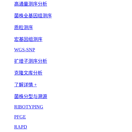
高通量测序分析
菌株全基因组测序
质粒测序
宏基因组测序
WGS-SNP
扩增子测序分析
克隆文库分析
了解详情 +
菌株分型与溯源
RIBOTYPING
PFGE
RAPD