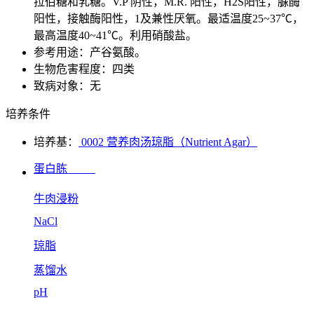
拉伯糖和乳糖。V.P 阴性，M.R. 阳性，H2S阳性，脲酶
阳性，接触酶阳性，1及兼性厌氧。最适温度25~37℃，
最高温度40~41℃。利用硝酸盐。
参考用途：产谷氨酸。
生物危害程度：四类
致病对象：无
培养条件
培养基：
0002 营养肉汤琼脂（Nutrient Agar）
蛋白胨
牛肉浸粉
NaCl
琼脂
蒸馏水
pH