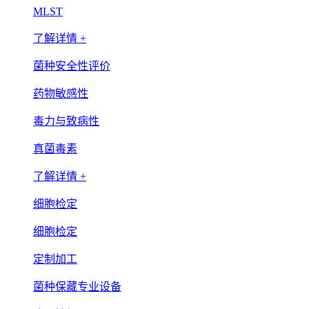
MLST
了解详情 +
菌种安全性评价
药物敏感性
毒力与致病性
真菌毒素
了解详情 +
细胞检定
细胞检定
定制加工
菌种保藏专业设备