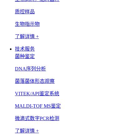
质控样品
生物指示物
了解详情 +
技术服务
菌种鉴定
DNA序列分析
菌落菌体形态观察
VITEK/API鉴定系统
MALDI-TOF MS鉴定
微滴式数字PCR检测
了解详情 +