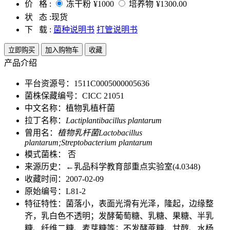
价 格 :
冻干粉
¥1000
培养物
¥1300.00
状 态 :
现货
下 载 :
菌种说明书
打管说明书
立即购买
加入购物车
收藏
产品介绍
平台资源号：1511C0005000005636
菌株保藏编号：CICC 21051
中文名称：植物乳植杆菌
拉丁名称：
Lactiplantibacillus plantarum
曾用名：
植物乳杆菌Lactobacillus
plantarum;Streptobacterium plantarum
模式菌株： 否
来源历史：←乳品科学教育部重点实验室(4.0348)
收藏时间：2007-02-09
原始编号：L81-2
特征特性：菌落小，表面光滑有光泽，隆起，边缘整
齐，乳白色不透明；发酵葡萄糖、乳糖、果糖、半乳
糖、纤维二糖、麦芽糖等；不发酵蔗糖、甘醇、水杨