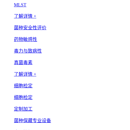
MLST
了解详情 +
菌种安全性评价
药物敏感性
毒力与致病性
真菌毒素
了解详情 +
细胞检定
细胞检定
定制加工
菌种保藏专业设备