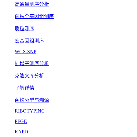
高通量测序分析
菌株全基因组测序
质粒测序
宏基因组测序
WGS-SNP
扩增子测序分析
克隆文库分析
了解详情 +
菌株分型与溯源
RIBOTYPING
PFGE
RAPD