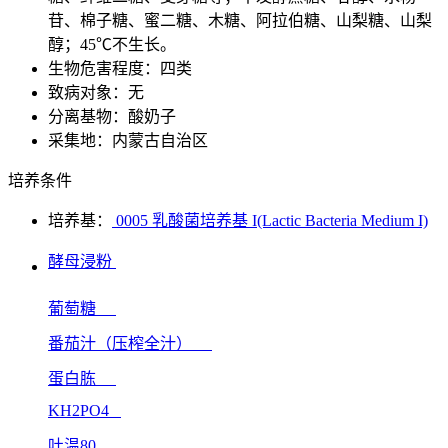
苷、棉子糖、蜜二糖、木糖、阿拉伯糖、山梨糖、山梨
醇；45℃不生长。
生物危害程度：四类
致病对象：无
分离基物：酸奶子
采集地：内蒙古自治区
培养条件
培养基：
0005 乳酸菌培养基 I(Lactic Bacteria Medium I)
酵母浸粉
葡萄糖
番茄汁（压榨全汁）
蛋白胨
KH2PO4
吐温80