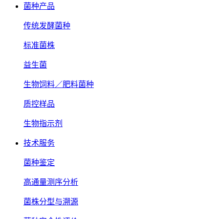
菌种产品
传统发酵菌种
标准菌株
益生菌
生物饲料／肥料菌种
质控样品
生物指示剂
技术服务
菌种鉴定
高通量测序分析
菌株分型与溯源