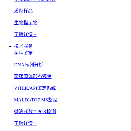
质控样品
生物指示物
了解详情 +
技术服务
菌种鉴定
DNA序列分析
菌落菌体形态观察
VITEK/API鉴定系统
MALDI-TOF MS鉴定
微滴式数字PCR检测
了解详情 +