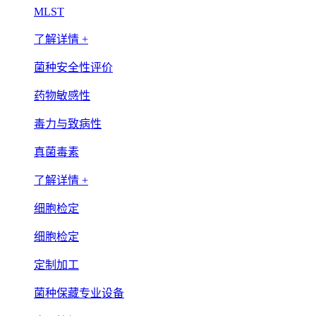
MLST
了解详情 +
菌种安全性评价
药物敏感性
毒力与致病性
真菌毒素
了解详情 +
细胞检定
细胞检定
定制加工
菌种保藏专业设备