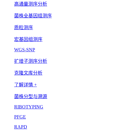
高通量测序分析
菌株全基因组测序
质粒测序
宏基因组测序
WGS-SNP
扩增子测序分析
克隆文库分析
了解详情 +
菌株分型与溯源
RIBOTYPING
PFGE
RAPD