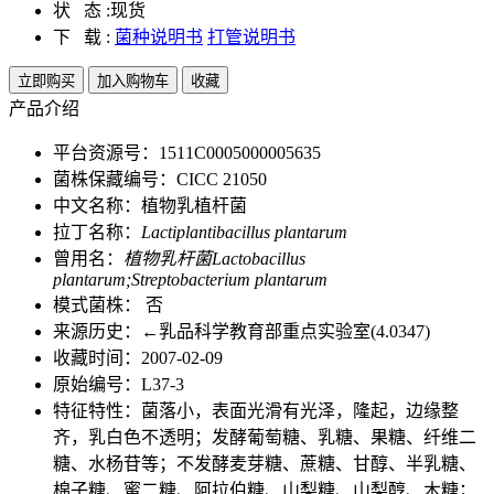
状 态 :
现货
下 载 :
菌种说明书
打管说明书
立即购买
加入购物车
收藏
产品介绍
平台资源号：1511C0005000005635
菌株保藏编号：CICC 21050
中文名称：植物乳植杆菌
拉丁名称：
Lactiplantibacillus plantarum
曾用名：
植物乳杆菌Lactobacillus
plantarum;Streptobacterium plantarum
模式菌株： 否
来源历史：←乳品科学教育部重点实验室(4.0347)
收藏时间：2007-02-09
原始编号：L37-3
特征特性：菌落小，表面光滑有光泽，隆起，边缘整
齐，乳白色不透明；发酵葡萄糖、乳糖、果糖、纤维二
糖、水杨苷等；不发酵麦芽糖、蔗糖、甘醇、半乳糖、
棉子糖、蜜二糖、阿拉伯糖、山梨糖、山梨醇、木糖；