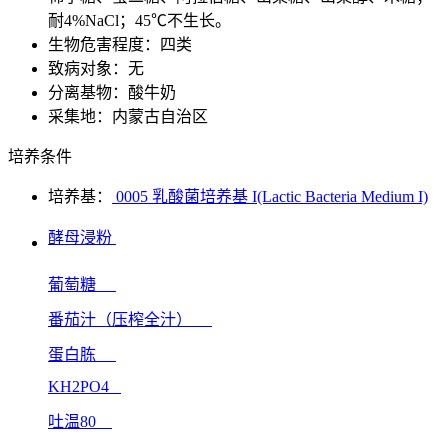
耐4%NaCl；45℃不生长。
生物危害程度：四类
致病对象：无
分离基物：酸牛奶
采集地：内蒙古自治区
培养条件
培养基：
0005 乳酸菌培养基 I(Lactic Bacteria Medium I)
酵母浸粉
葡萄糖
番茄汁（压榨全汁）
蛋白胨
KH2PO4
吐温80