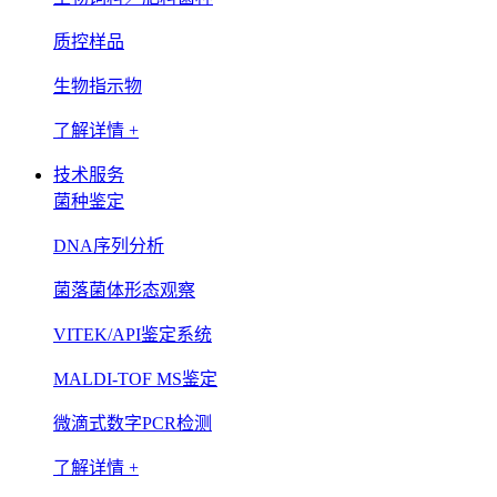
质控样品
生物指示物
了解详情 +
技术服务
菌种鉴定
DNA序列分析
菌落菌体形态观察
VITEK/API鉴定系统
MALDI-TOF MS鉴定
微滴式数字PCR检测
了解详情 +