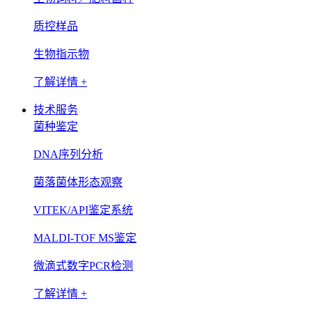
质控样品
生物指示物
了解详情 +
技术服务
菌种鉴定
DNA序列分析
菌落菌体形态观察
VITEK/API鉴定系统
MALDI-TOF MS鉴定
微滴式数字PCR检测
了解详情 +