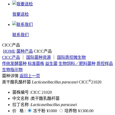
我要送检
联系我们
CICC产品
HOME
菌种产品
CICC产品
CICC产品
｜
国际菌种资源
｜
国际质控微生物
传统发酵菌种
标准菌株
益生菌
生物饲料／肥料菌种
质控样品
生物指示物
菌种详情
返回上一页
®
类干酪乳酪杆菌
Lacticaseibacillus paracasei
CICC
21020
菌株编号 :
CICC 21020
中文名称 :
类干酪乳酪杆菌
拉丁名称 :
Lacticaseibacillus paracasei
价 格 :
冻干粉
¥1000
培养物
¥1300.00