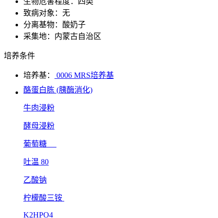
生物危害程度：四类
致病对象：无
分离基物：酸奶子
采集地：内蒙古自治区
培养条件
培养基：
0006 MRS培养基
酪蛋白胨 (胰酶消化)
牛肉浸粉
酵母浸粉
葡萄糖
吐温 80
乙酸钠
柠檬酸三铵
K2HPO4