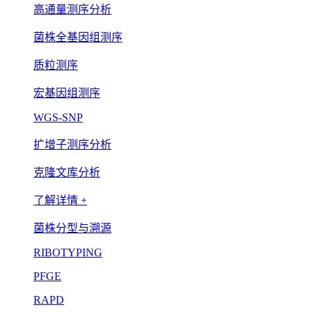
高通量测序分析
菌株全基因组测序
质粒测序
宏基因组测序
WGS-SNP
扩增子测序分析
克隆文库分析
了解详情 +
菌株分型与溯源
RIBOTYPING
PFGE
RAPD