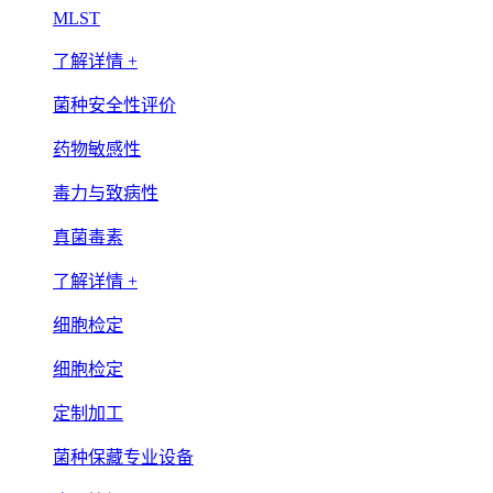
MLST
了解详情 +
菌种安全性评价
药物敏感性
毒力与致病性
真菌毒素
了解详情 +
细胞检定
细胞检定
定制加工
菌种保藏专业设备