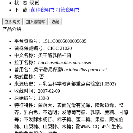
状 态 :
现货
下 载 :
菌种说明书
打管说明书
立即购买
加入购物车
收藏
产品介绍
平台资源号：1511C0005000005605
菌株保藏编号：CICC 21020
中文名称：类干酪乳酪杆菌
拉丁名称：
Lacticaseibacillus paracasei
曾用名：
类干酪乳杆菌Lactobacillus paracasei
模式菌株： 否
来源历史：←乳品科学教育部重点实验室(1.0503)
收藏时间：2007-02-09
原始编号：130-3
特征特性：菌落大，表面光滑有光泽，隆起边缘，整
齐，乳白色，不透明；发酵葡萄糖、乳糖、蔗糖、甘醇
等；不发酵水杨苷、棉子糖、蜜二糖、果糖、阿拉伯
糖、山梨糖、山梨醇、木糖；耐4%NaCl；45℃生长。