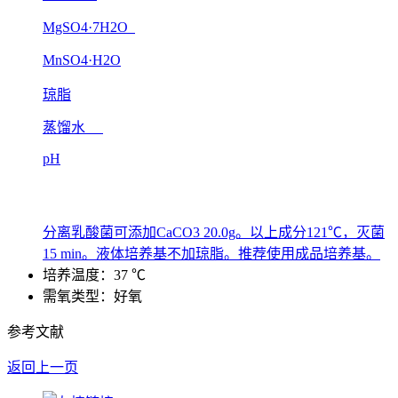
MgSO4·7H2O
MnSO4·H2O
琼脂
蒸馏水
pH
分离乳酸菌可添加CaCO3 20.0g。以上成分121℃，灭菌
15 min。液体培养基不加琼脂。推荐使用成品培养基。
培养温度：37 ℃
需氧类型：好氧
参考文献
返回上一页