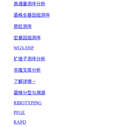
高通量测序分析
菌株全基因组测序
质粒测序
宏基因组测序
WGS-SNP
扩增子测序分析
克隆文库分析
了解详情 +
菌株分型与溯源
RIBOTYPING
PFGE
RAPD