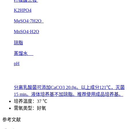
柠檬酸三铵
K2HPO4
MgSO4·7H2O
MnSO4·H2O
琼脂
蒸馏水
pH
分离乳酸菌可添加CaCO3 20.0g。以上成分121℃，灭菌
15 min。液体培养基不加琼脂。推荐使用成品培养基。
培养温度：37 ℃
需氧类型：好氧
参考文献