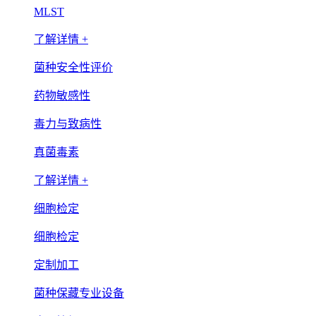
MLST
了解详情 +
菌种安全性评价
药物敏感性
毒力与致病性
真菌毒素
了解详情 +
细胞检定
细胞检定
定制加工
菌种保藏专业设备