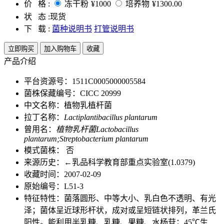
价 格 :
冻干粉
¥1000
培养物
¥1300.00
状 态 :
现货
下 载 :
菌种说明书
打管说明书
立即购买
加入购物车
收藏
产品介绍
平台资源号：1511C0005000005584
菌株保藏编号：CICC 20999
中文名称：植物乳植杆菌
拉丁名称：
Lactiplantibacillus plantarum
曾用名：
植物乳杆菌Lactobacillus
plantarum;Streptobacterium plantarum
模式菌株： 否
来源历史：←乳品科学教育部重点实验室(1.0379)
收藏时间：2007-02-09
原始编号：L51-3
特征特性：菌落圆形、中等大小、乳白色不透明、有光
泽；菌体呈近球形杆状，成对或呈短链状排列，革兰氏
阳性。能利用半乳糖、乳糖、果糖、水杨苷；45℃生