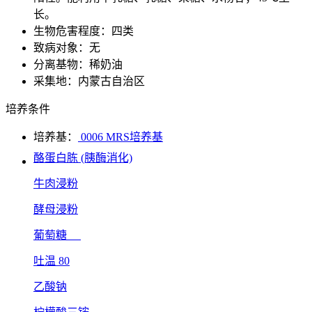
长。
生物危害程度：四类
致病对象：无
分离基物：稀奶油
采集地：内蒙古自治区
培养条件
培养基：
0006 MRS培养基
酪蛋白胨 (胰酶消化)
牛肉浸粉
酵母浸粉
葡萄糖
吐温 80
乙酸钠