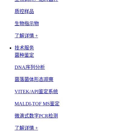
质控样品
生物指示物
了解详情 +
技术服务
菌种鉴定
DNA序列分析
菌落菌体形态观察
VITEK/API鉴定系统
MALDI-TOF MS鉴定
微滴式数字PCR检测
了解详情 +