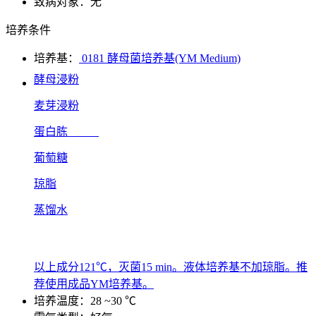
致病对象：无
培养条件
培养基：
0181 酵母菌培养基(YM Medium)
酵母浸粉
麦芽浸粉
蛋白胨
葡萄糖
琼脂
蒸馏水
以上成分121℃，灭菌15 min。液体培养基不加琼脂。推
荐使用成品YM培养基。
培养温度：28 ~30 ℃