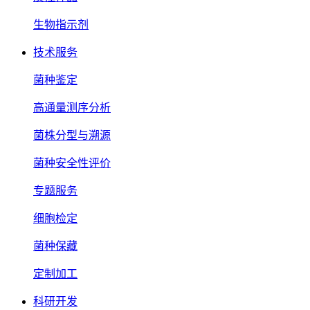
生物指示剂
技术服务
菌种鉴定
高通量测序分析
菌株分型与溯源
菌种安全性评价
专题服务
细胞检定
菌种保藏
定制加工
科研开发