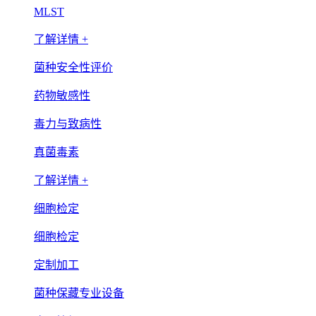
MLST
了解详情 +
菌种安全性评价
药物敏感性
毒力与致病性
真菌毒素
了解详情 +
细胞检定
细胞检定
定制加工
菌种保藏专业设备