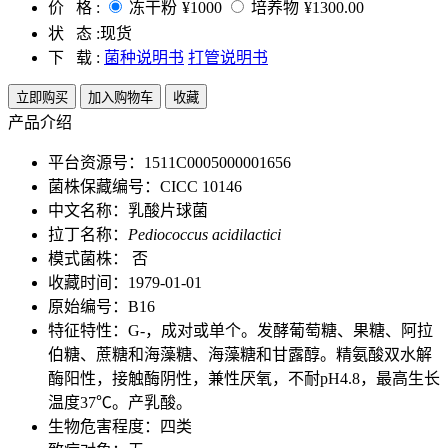
价 格 :
冻干粉
¥1000
培养物
¥1300.00
状 态 :
现货
下 载 :
菌种说明书
打管说明书
立即购买
加入购物车
收藏
产品介绍
平台资源号：1511C0005000001656
菌株保藏编号：CICC 10146
中文名称：乳酸片球菌
拉丁名称：
Pediococcus acidilactici
模式菌株： 否
收藏时间：1979-01-01
原始编号：B16
特征特性：G-，成对或单个。发酵葡萄糖、果糖、阿拉
伯糖、蔗糖和海藻糖、海藻糖和甘露醇。精氨酸双水解
酶阳性，接触酶阴性，兼性厌氧，不耐pH4.8，最高生长
温度37℃。产乳酸。
生物危害程度：四类