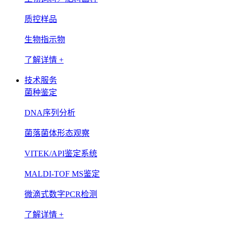
质控样品
生物指示物
了解详情 +
技术服务
菌种鉴定
DNA序列分析
菌落菌体形态观察
VITEK/API鉴定系统
MALDI-TOF MS鉴定
微滴式数字PCR检测
了解详情 +