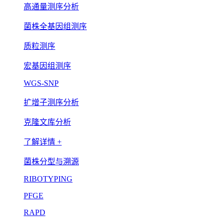
高通量测序分析
菌株全基因组测序
质粒测序
宏基因组测序
WGS-SNP
扩增子测序分析
克隆文库分析
了解详情 +
菌株分型与溯源
RIBOTYPING
PFGE
RAPD