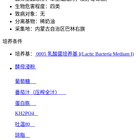
生物危害程度：四类
致病对象：无
分离基物：稀奶油
采集地：内蒙古自治区巴林右旗
培养条件
培养基：
0005 乳酸菌培养基 I(Lactic Bacteria Medium I)
酵母浸粉
葡萄糖
番茄汁（压榨全汁）
蛋白胨
KH2PO4
吐温80
琼脂