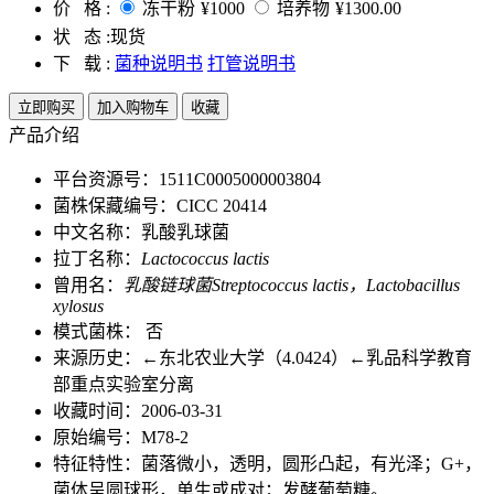
价 格 :
冻干粉
¥1000
培养物
¥1300.00
状 态 :
现货
下 载 :
菌种说明书
打管说明书
立即购买
加入购物车
收藏
产品介绍
平台资源号：1511C0005000003804
菌株保藏编号：CICC 20414
中文名称：乳酸乳球菌
拉丁名称：
Lactococcus lactis
曾用名：
乳酸链球菌Streptococcus lactis，Lactobacillus
xylosus
模式菌株： 否
来源历史：←东北农业大学（4.0424）←乳品科学教育
部重点实验室分离
收藏时间：2006-03-31
原始编号：M78-2
特征特性：菌落微小，透明，圆形凸起，有光泽；G+，
菌体呈圆球形，单生或成对；发酵葡萄糖。