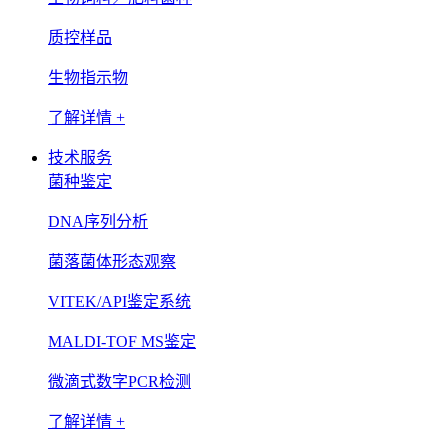
质控样品
生物指示物
了解详情 +
技术服务
菌种鉴定
DNA序列分析
菌落菌体形态观察
VITEK/API鉴定系统
MALDI-TOF MS鉴定
微滴式数字PCR检测
了解详情 +