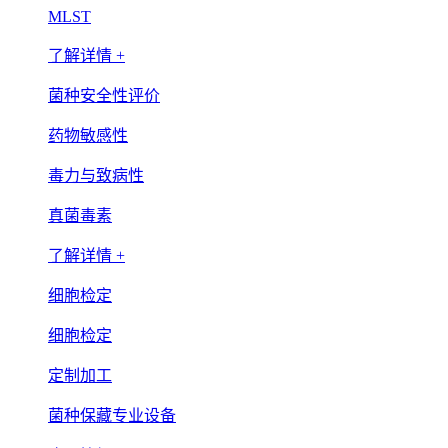
MLST
了解详情 +
菌种安全性评价
药物敏感性
毒力与致病性
真菌毒素
了解详情 +
细胞检定
细胞检定
定制加工
菌种保藏专业设备