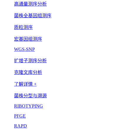
高通量测序分析
菌株全基因组测序
质粒测序
宏基因组测序
WGS-SNP
扩增子测序分析
克隆文库分析
了解详情 +
菌株分型与溯源
RIBOTYPING
PFGE
RAPD