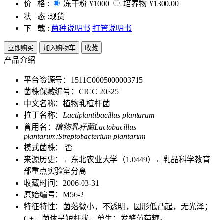
价 格 :
冻干粉
¥1000
培养物
¥1300.00
状 态 :
现货
下 载 :
菌种说明书
打管说明书
立即购买
加入购物车
收藏
产品介绍
平台资源号：1511C0005000003715
菌株保藏编号：CICC 20325
中文名称：植物乳植杆菌
拉丁名称：
Lactiplantibacillus plantarum
曾用名：
植物乳杆菌Lactobacillus
plantarum;Streptobacterium plantarum
模式菌株： 否
来源历史：←东北农业大学（1.0449）←乳品科学教育
部重点实验室分离
收藏时间：2006-03-31
原始编号：M56-2
特征特性：菌落微小，不透明，圆形低凸起，无光泽；
G+，菌体呈短杆状，单生；发酵葡萄糖。