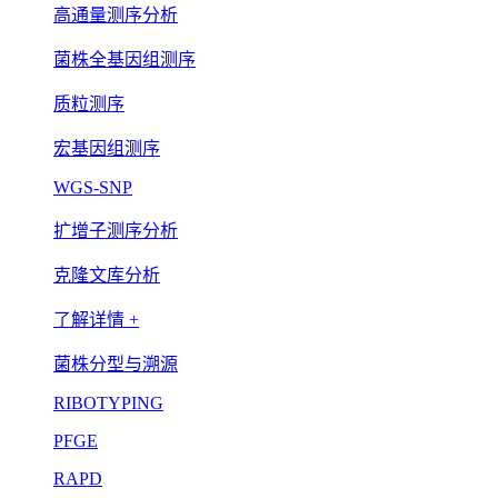
高通量测序分析
菌株全基因组测序
质粒测序
宏基因组测序
WGS-SNP
扩增子测序分析
克隆文库分析
了解详情 +
菌株分型与溯源
RIBOTYPING
PFGE
RAPD