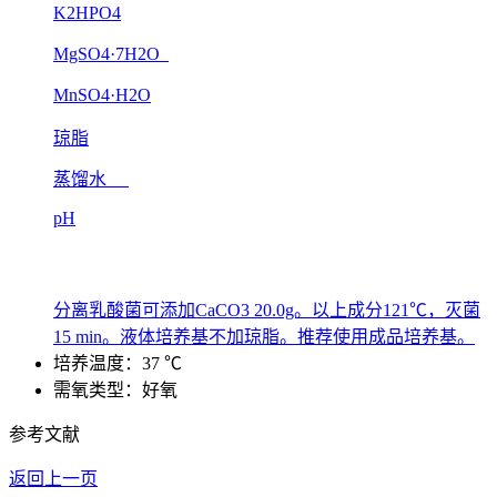
K2HPO4
MgSO4·7H2O
MnSO4·H2O
琼脂
蒸馏水
pH
分离乳酸菌可添加CaCO3 20.0g。以上成分121℃，灭菌
15 min。液体培养基不加琼脂。推荐使用成品培养基。
培养温度：37 ℃
需氧类型：好氧
参考文献
返回上一页