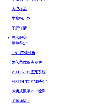
质控样品
生物指示物
了解详情 +
技术服务
菌种鉴定
DNA序列分析
菌落菌体形态观察
VITEK/API鉴定系统
MALDI-TOF MS鉴定
微滴式数字PCR检测
了解详情 +