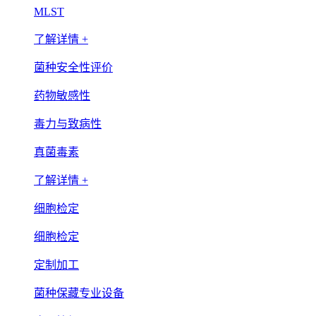
MLST
了解详情 +
菌种安全性评价
药物敏感性
毒力与致病性
真菌毒素
了解详情 +
细胞检定
细胞检定
定制加工
菌种保藏专业设备