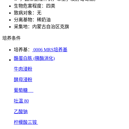
生物危害程度：四类
致病对象：无
分离基物：稀奶油
采集地：内蒙古自治区克旗
培养条件
培养基：
0006 MRS培养基
酪蛋白胨 (胰酶消化)
牛肉浸粉
酵母浸粉
葡萄糖
吐温 80
乙酸钠
柠檬酸三铵