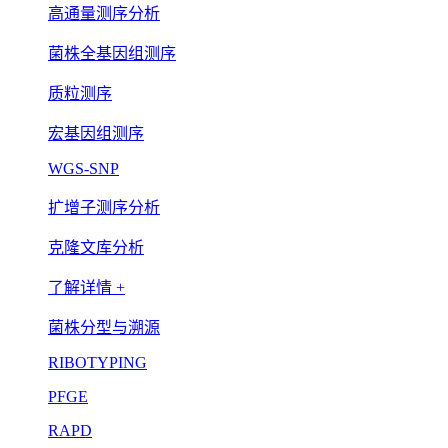
高通量测序分析
菌株全基因组测序
质粒测序
宏基因组测序
WGS-SNP
扩增子测序分析
克隆文库分析
了解详情 +
菌株分型与溯源
RIBOTYPING
PFGE
RAPD