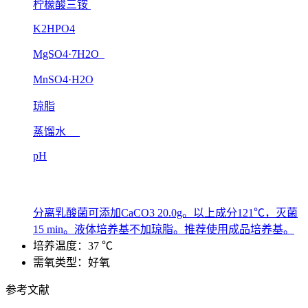
柠檬酸三铵
K2HPO4
MgSO4·7H2O
MnSO4·H2O
琼脂
蒸馏水
pH
分离乳酸菌可添加CaCO3 20.0g。以上成分121℃，灭菌
15 min。液体培养基不加琼脂。推荐使用成品培养基。
培养温度：37 ℃
需氧类型：好氧
参考文献