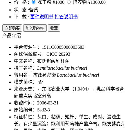
价 格 :
冻干粉
¥1000
培养物
¥1300.00
状 态 :
备货
下 载 :
菌种说明书
打管说明书
立即购买
加入购物车
收藏
产品介绍
平台资源号：1511C0005000003683
菌株保藏编号：CICC 20293
中文名称：布氏迟缓乳杆菌
拉丁名称：
Lentilactobacillus buchneri
曾用名：
布氏乳杆菌 Lactobacillus buchneri
模式菌株： 否
来源历史：←东北农业大学（1.0404）←乳品科学教育
部重点实验室分离
收藏时间：2006-03-31
原始编号：Ssd2-3
特征特性：灰白、粘稠、短杆、单生、成对、混浊生
长，有少量沉淀；能利用葡萄糖产酸产气，能发酵麦芽