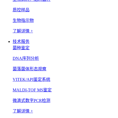
质控样品
生物指示物
了解详情 +
技术服务
菌种鉴定
DNA序列分析
菌落菌体形态观察
VITEK/API鉴定系统
MALDI-TOF MS鉴定
微滴式数字PCR检测
了解详情 +