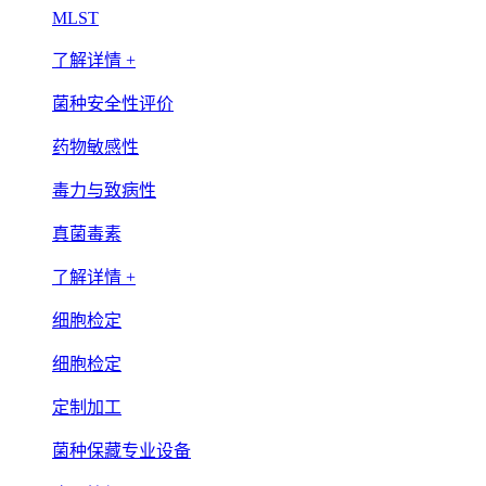
MLST
了解详情 +
菌种安全性评价
药物敏感性
毒力与致病性
真菌毒素
了解详情 +
细胞检定
细胞检定
定制加工
菌种保藏专业设备