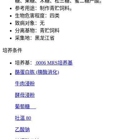
糖、果糖、木糖、松三糖、蜜二糖产酸。
参考用途：制作青贮饲料。
生物危害程度：四类
致病对象：无
分离基物：青贮饲料
采集地：黑龙江省
培养条件
培养基：
0006 MRS培养基
酪蛋白胨 (胰酶消化)
牛肉浸粉
酵母浸粉
葡萄糖
吐温 80
乙酸钠