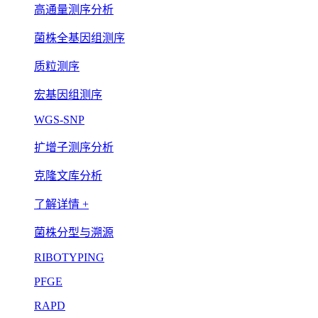
高通量测序分析
菌株全基因组测序
质粒测序
宏基因组测序
WGS-SNP
扩增子测序分析
克隆文库分析
了解详情 +
菌株分型与溯源
RIBOTYPING
PFGE
RAPD