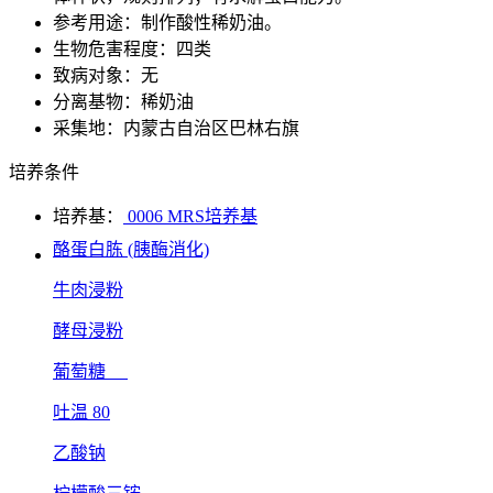
参考用途：制作酸性稀奶油。
生物危害程度：四类
致病对象：无
分离基物：稀奶油
采集地：内蒙古自治区巴林右旗
培养条件
培养基：
0006 MRS培养基
酪蛋白胨 (胰酶消化)
牛肉浸粉
酵母浸粉
葡萄糖
吐温 80
乙酸钠