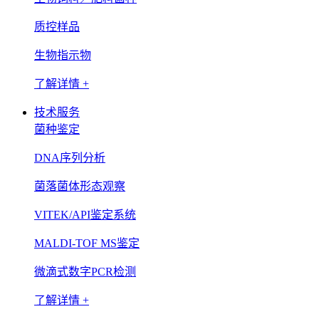
质控样品
生物指示物
了解详情 +
技术服务
菌种鉴定
DNA序列分析
菌落菌体形态观察
VITEK/API鉴定系统
MALDI-TOF MS鉴定
微滴式数字PCR检测
了解详情 +