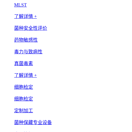
MLST
了解详情 +
菌种安全性评价
药物敏感性
毒力与致病性
真菌毒素
了解详情 +
细胞检定
细胞检定
定制加工
菌种保藏专业设备