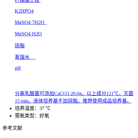
柠檬酸三铵
K2HPO4
MgSO4·7H2O
MnSO4·H2O
琼脂
蒸馏水
pH
分离乳酸菌可添加CaCO3 20.0g。以上成分121℃，灭菌
15 min。液体培养基不加琼脂。推荐使用成品培养基。
培养温度：37 ℃
需氧类型：好氧
参考文献