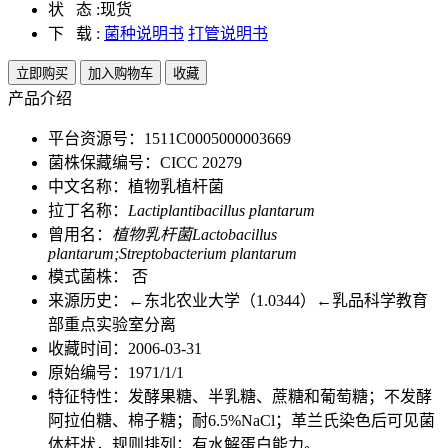
状 态 :
现货
下 载 :
菌种说明书
打管说明书
立即购买
加入购物车
收藏
产品介绍
平台资源号：1511C0005000003669
菌株保藏编号：CICC 20279
中文名称：植物乳植杆菌
拉丁名称：
Lactiplantibacillus plantarum
曾用名：
植物乳杆菌Lactobacillus
plantarum;Streptobacterium plantarum
模式菌株： 否
来源历史：←东北农业大学（1.0344）←乳品科学教育
部重点实验室分离
收藏时间：2006-03-31
原始编号：1971/1/1
特征特性：发酵果糖、半乳糖、蔗糖和葡萄糖；不发酵
阿拉伯糖、棉子糖；耐6.5%NaCl；革兰氏染色后可见菌
体杆状，规则排列；有水解蛋白能力。