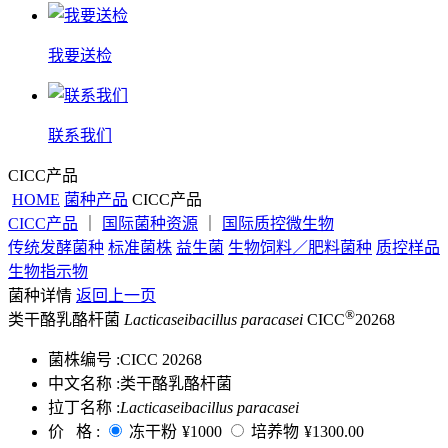
我要送检
联系我们
CICC产品
HOME
菌种产品
CICC产品
CICC产品
｜
国际菌种资源
｜
国际质控微生物
传统发酵菌种
标准菌株
益生菌
生物饲料／肥料菌种
质控样品
生物指示物
菌种详情
返回上一页
®
类干酪乳酪杆菌
Lacticaseibacillus paracasei
CICC
20268
菌株编号 :
CICC 20268
中文名称 :
类干酪乳酪杆菌
拉丁名称 :
Lacticaseibacillus paracasei
价 格 :
冻干粉
¥1000
培养物
¥1300.00