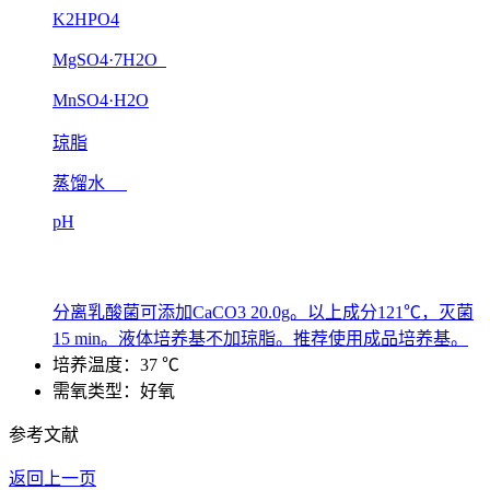
K2HPO4
MgSO4·7H2O
MnSO4·H2O
琼脂
蒸馏水
pH
分离乳酸菌可添加CaCO3 20.0g。以上成分121℃，灭菌
15 min。液体培养基不加琼脂。推荐使用成品培养基。
培养温度：37 ℃
需氧类型：好氧
参考文献
返回上一页