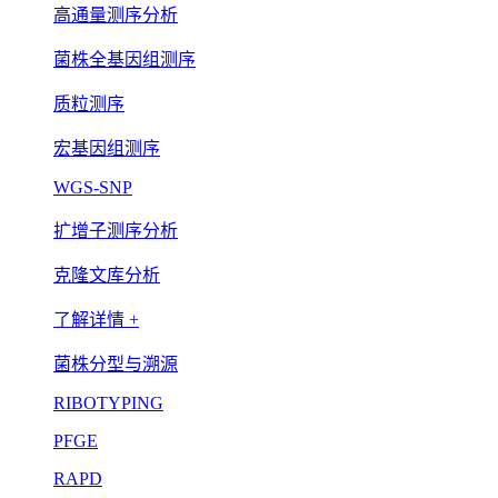
高通量测序分析
菌株全基因组测序
质粒测序
宏基因组测序
WGS-SNP
扩增子测序分析
克隆文库分析
了解详情 +
菌株分型与溯源
RIBOTYPING
PFGE
RAPD