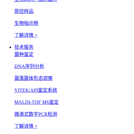
质控样品
生物指示物
了解详情 +
技术服务
菌种鉴定
DNA序列分析
菌落菌体形态观察
VITEK/API鉴定系统
MALDI-TOF MS鉴定
微滴式数字PCR检测
了解详情 +