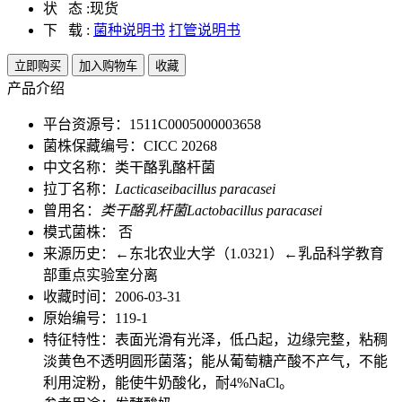
状 态 :
现货
下 载 :
菌种说明书
打管说明书
立即购买
加入购物车
收藏
产品介绍
平台资源号：1511C0005000003658
菌株保藏编号：CICC 20268
中文名称：类干酪乳酪杆菌
拉丁名称：
Lacticaseibacillus paracasei
曾用名：
类干酪乳杆菌Lactobacillus paracasei
模式菌株： 否
来源历史：←东北农业大学（1.0321）←乳品科学教育
部重点实验室分离
收藏时间：2006-03-31
原始编号：119-1
特征特性：表面光滑有光泽，低凸起，边缘完整，粘稠
淡黄色不透明圆形菌落；能从葡萄糖产酸不产气，不能
利用淀粉，能使牛奶酸化，耐4%NaCl。