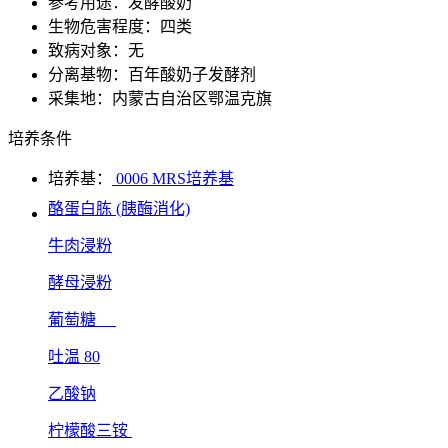
参考用途：发酵酸奶
生物危害程度：四类
致病对象：无
分离基物：百年酸奶子发酵剂
采集地：内蒙古自治区鄂温克旗
培养条件
培养基：
0006 MRS培养基
酪蛋白胨 (胰酶消化)
牛肉浸粉
酵母浸粉
葡萄糖
吐温 80
乙酸钠
柠檬酸三铵