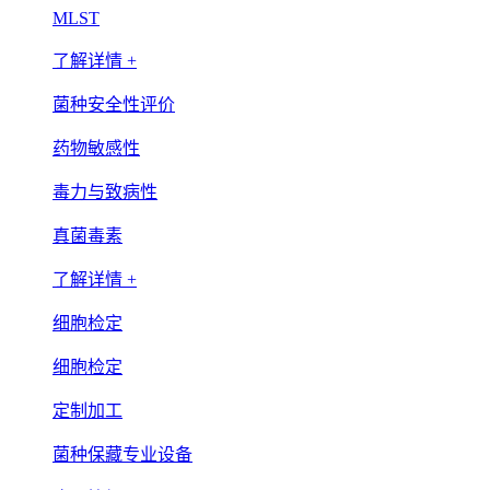
MLST
了解详情 +
菌种安全性评价
药物敏感性
毒力与致病性
真菌毒素
了解详情 +
细胞检定
细胞检定
定制加工
菌种保藏专业设备