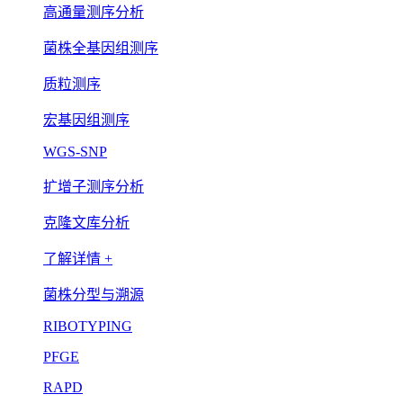
高通量测序分析
菌株全基因组测序
质粒测序
宏基因组测序
WGS-SNP
扩增子测序分析
克隆文库分析
了解详情 +
菌株分型与溯源
RIBOTYPING
PFGE
RAPD