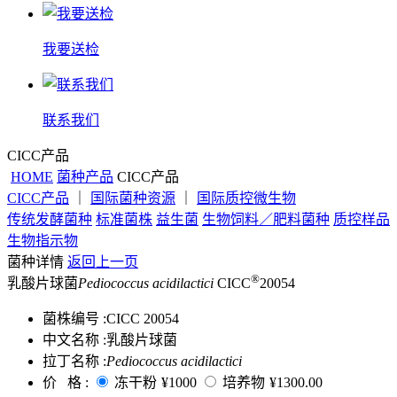
我要送检
联系我们
CICC产品
HOME
菌种产品
CICC产品
CICC产品
｜
国际菌种资源
｜
国际质控微生物
传统发酵菌种
标准菌株
益生菌
生物饲料／肥料菌种
质控样品
生物指示物
菌种详情
返回上一页
®
乳酸片球菌
Pediococcus acidilactici
CICC
20054
菌株编号 :
CICC 20054
中文名称 :
乳酸片球菌
拉丁名称 :
Pediococcus acidilactici
价 格 :
冻干粉
¥1000
培养物
¥1300.00