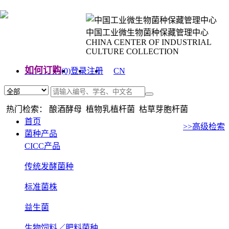
中国工业微生物菌种保藏管理中心
CHINA CENTER OF INDUSTRIAL
CULTURE COLLECTION
如何订购
(0)
登录
注册
CN
EN
热门检索： 酿酒酵母 植物乳植杆菌 枯草芽胞杆菌
首页
>>高级检索
菌种产品
CICC产品
传统发酵菌种
标准菌株
益生菌
生物饲料／肥料菌种