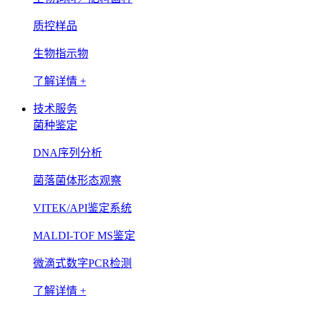
质控样品
生物指示物
了解详情 +
技术服务
菌种鉴定
DNA序列分析
菌落菌体形态观察
VITEK/API鉴定系统
MALDI-TOF MS鉴定
微滴式数字PCR检测
了解详情 +