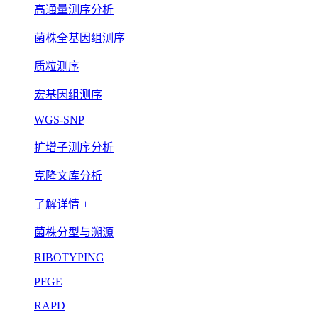
高通量测序分析
菌株全基因组测序
质粒测序
宏基因组测序
WGS-SNP
扩增子测序分析
克隆文库分析
了解详情 +
菌株分型与溯源
RIBOTYPING
PFGE
RAPD