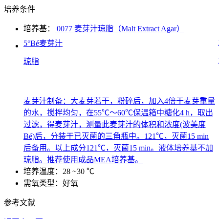
培养条件
培养基：
0077 麦芽汁琼脂（Malt Extract Agar）
5°Bé麦芽汁
琼脂
麦芽汁制备：大麦芽若干，粉碎后，加入4倍于麦芽重量
的水，搅拌均匀，在55℃～60℃保温箱中糖化4 h，取出
过滤，得麦芽汁，测量此麦芽汁的体积和浓度(波美度
Bé)后，分装于已灭菌的三角瓶中。121℃，灭菌15 min
后备用。以上成分121℃，灭菌15 min。液体培养基不加
琼脂。推荐使用成品MEA培养基。
培养温度：28 ~30 ℃
需氧类型：好氧
参考文献