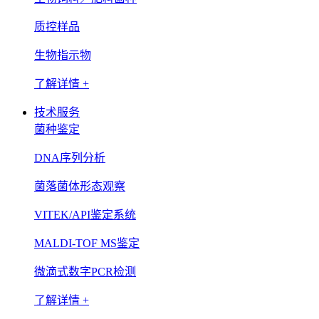
质控样品
生物指示物
了解详情 +
技术服务
菌种鉴定
DNA序列分析
菌落菌体形态观察
VITEK/API鉴定系统
MALDI-TOF MS鉴定
微滴式数字PCR检测
了解详情 +