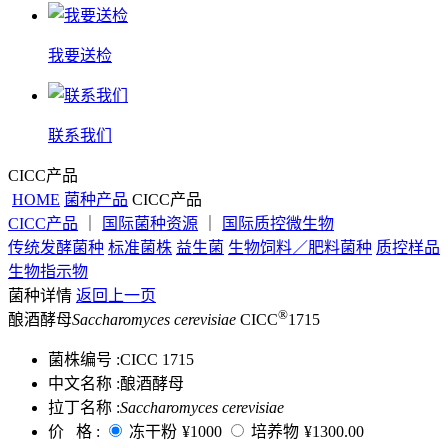
我要送检
联系我们
CICC产品
HOME
菌种产品
CICC产品
CICC产品
｜
国际菌种资源
｜
国际质控微生物
传统发酵菌种
标准菌株
益生菌
生物饲料／肥料菌种
质控样品
生物指示物
菌种详情
返回上一页
®
酿酒酵母
Saccharomyces cerevisiae
CICC
1715
菌株编号 :
CICC 1715
中文名称 :
酿酒酵母
拉丁名称 :
Saccharomyces cerevisiae
价 格 :
冻干粉
¥1000
培养物
¥1300.00