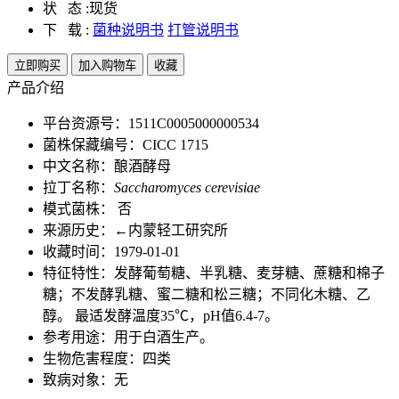
状 态 :
现货
下 载 :
菌种说明书
打管说明书
立即购买
加入购物车
收藏
产品介绍
平台资源号：1511C0005000000534
菌株保藏编号：CICC 1715
中文名称：酿酒酵母
拉丁名称：
Saccharomyces cerevisiae
模式菌株： 否
来源历史：←内蒙轻工研究所
收藏时间：1979-01-01
特征特性：发酵葡萄糖、半乳糖、麦芽糖、蔗糖和棉子
糖；不发酵乳糖、蜜二糖和松三糖；不同化木糖、乙
醇。 最适发酵温度35℃，pH值6.4-7。
参考用途：用于白酒生产。
生物危害程度：四类
致病对象：无