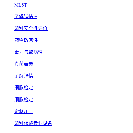
MLST
了解详情 +
菌种安全性评价
药物敏感性
毒力与致病性
真菌毒素
了解详情 +
细胞检定
细胞检定
定制加工
菌种保藏专业设备