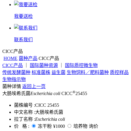
我要送检
联系我们
CICC产品
HOME
菌种产品
CICC产品
CICC产品
｜
国际菌种资源
｜
国际质控微生物
传统发酵菌种
标准菌株
益生菌
生物饲料／肥料菌种
质控样品
生物指示物
菌种详情
返回上一页
®
大肠埃希氏菌
Escherichia coli
CICC
25455
菌株编号 :
CICC 25455
中文名称 :
大肠埃希氏菌
拉丁名称 :
Escherichia coli
价 格 :
冻干粉
¥1000
培养物
询价