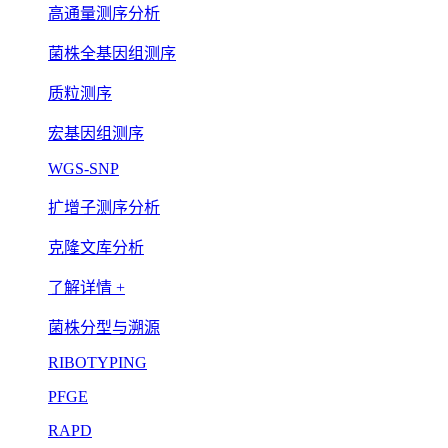
高通量测序分析
菌株全基因组测序
质粒测序
宏基因组测序
WGS-SNP
扩增子测序分析
克隆文库分析
了解详情 +
菌株分型与溯源
RIBOTYPING
PFGE
RAPD