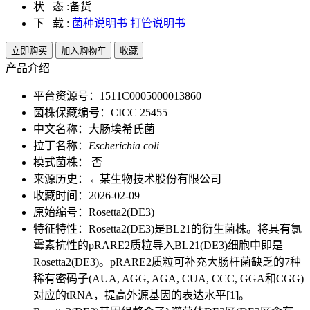
状 态 :
备货
下 载 :
菌种说明书
打管说明书
立即购买
加入购物车
收藏
产品介绍
平台资源号：1511C0005000013860
菌株保藏编号：CICC 25455
中文名称：大肠埃希氏菌
拉丁名称：
Escherichia coli
模式菌株： 否
来源历史：←某生物技术股份有限公司
收藏时间：2026-02-09
原始编号：Rosetta2(DE3)
特征特性：Rosetta2(DE3)是BL21的衍生菌株。将具有氯
霉素抗性的pRARE2质粒导入BL21(DE3)细胞中即是
Rosetta2(DE3)。pRARE2质粒可补充大肠杆菌缺乏的7种
稀有密码子(AUA, AGG, AGA, CUA, CCC, GGA和CGG)
对应的tRNA，提高外源基因的表达水平[1]。