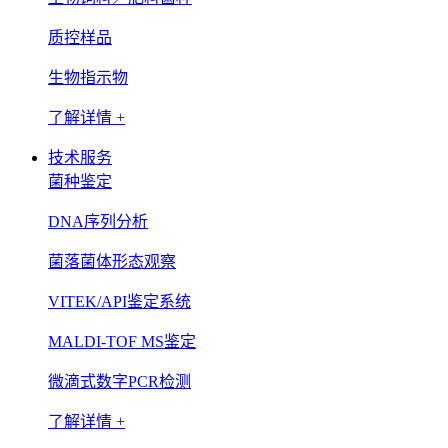
质控样品
生物指示物
了解详情 +
技术服务
菌种鉴定
DNA序列分析
菌落菌体形态观察
VITEK/API鉴定系统
MALDI-TOF MS鉴定
微滴式数字PCR检测
了解详情 +