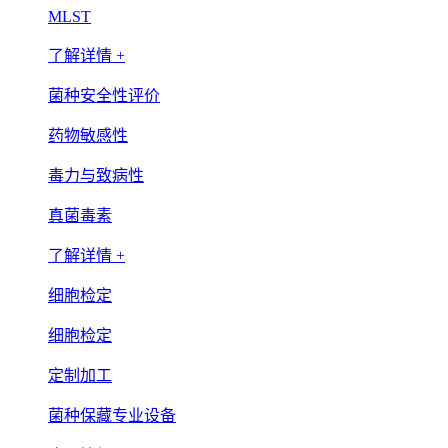
MLST
了解详情 +
菌种安全性评价
药物敏感性
毒力与致病性
真菌毒素
了解详情 +
细胞检定
细胞检定
定制加工
菌种保藏专业设备