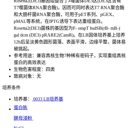
Rosetta2(DE3)基因组整合了λ噬菌体DE3区(DE3区含有
T7噬菌体RNA聚合酶)，因而可同时表达T7 RNA聚合酶
和大肠杆菌RNA聚合酶，可用于pET系列、pGEX、
pMAL等系统，在IPTG诱导下表达重组蛋白。
Rosetta2(DE3)菌株的基因型为F- ompT hsdSB(rB- mB-)
gal dcm (DE3) pRARE2(CamR)。在LB固体培养基上培养
12h后呈淡黄色圆形菌落、表面平滑，边缘平整，菌体易
被挑起。
参考用途：兼容真核生物7种稀有密码子，实现重组真核
蛋白的高效表达
生物危害程度：四类
致病对象：无
培养条件
培养基：
0033 LB培养基
蛋白胨
酵母浸粉