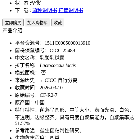
状 态 :
备货
下 载 :
菌种说明书
打管说明书
立即购买
加入购物车
收藏
产品介绍
平台资源号：1511C0005000013910
菌株保藏编号：CICC 25489
中文名称：乳酸乳球菌
拉丁名称：
Lactococcus lactis
模式菌株： 否
来源历史：←CICC 自行分离
收藏时间：2026-03-10
原始编号：CF-R2-7
原产国：中国
特征特性：菌落呈圆形、中等大小，表面光滑，白色，
不透明，边缘整齐。具有高度自聚集能力，自聚集率达
51.57%
参考用途：益生菌粘附性研究。
生物危害程度：四类