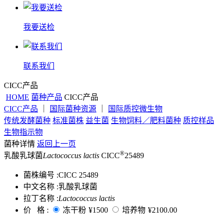
我要送检
联系我们
CICC产品
HOME
菌种产品
CICC产品
CICC产品
｜
国际菌种资源
｜
国际质控微生物
传统发酵菌种
标准菌株
益生菌
生物饲料／肥料菌种
质控样品
生物指示物
菌种详情
返回上一页
®
乳酸乳球菌
Lactococcus lactis
CICC
25489
菌株编号 :
CICC 25489
中文名称 :
乳酸乳球菌
拉丁名称 :
Lactococcus lactis
价 格 :
冻干粉
¥1500
培养物
¥2100.00