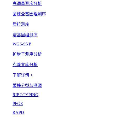
高通量测序分析
菌株全基因组测序
质粒测序
宏基因组测序
WGS-SNP
扩增子测序分析
克隆文库分析
了解详情 +
菌株分型与溯源
RIBOTYPING
PFGE
RAPD