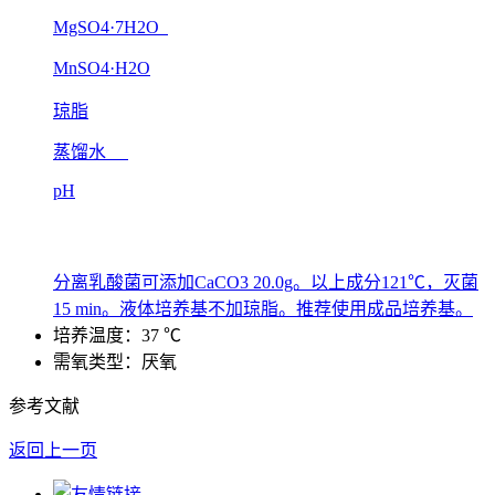
MgSO4·7H2O
MnSO4·H2O
琼脂
蒸馏水
pH
分离乳酸菌可添加CaCO3 20.0g。以上成分121℃，灭菌
15 min。液体培养基不加琼脂。推荐使用成品培养基。
培养温度：37 ℃
需氧类型：厌氧
参考文献
返回上一页