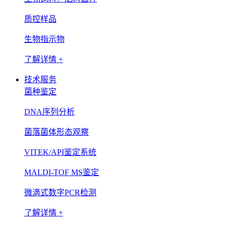
质控样品
生物指示物
了解详情 +
技术服务
菌种鉴定
DNA序列分析
菌落菌体形态观察
VITEK/API鉴定系统
MALDI-TOF MS鉴定
微滴式数字PCR检测
了解详情 +