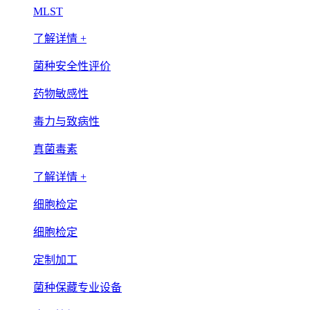
MLST
了解详情 +
菌种安全性评价
药物敏感性
毒力与致病性
真菌毒素
了解详情 +
细胞检定
细胞检定
定制加工
菌种保藏专业设备