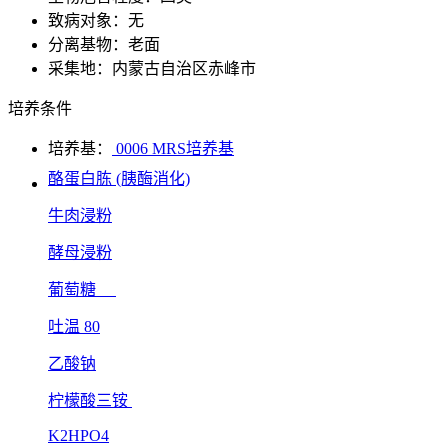
致病对象：无
分离基物：老面
采集地：内蒙古自治区赤峰市
培养条件
培养基：
0006 MRS培养基
酪蛋白胨 (胰酶消化)
牛肉浸粉
酵母浸粉
葡萄糖
吐温 80
乙酸钠
柠檬酸三铵
K2HPO4