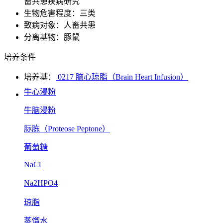
畜共患疾病研究
生物危害程度：三类
致病对象：人畜共患
分离基物：豚鼠
培养条件
培养基：
0217 脑心琼脂（Brain Heart Infusion）
牛心浸粉
牛脑浸粉
䏡胨（Proteose Peptone）
葡萄糖
NaCl
Na2HPO4
琼脂
蒸馏水