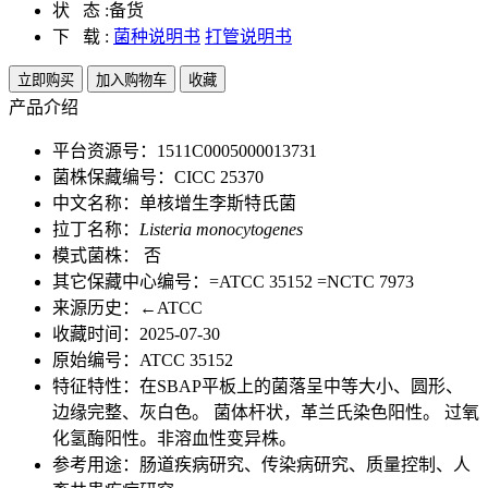
状 态 :
备货
下 载 :
菌种说明书
打管说明书
立即购买
加入购物车
收藏
产品介绍
平台资源号：1511C0005000013731
菌株保藏编号：CICC 25370
中文名称：单核增生李斯特氏菌
拉丁名称：
Listeria monocytogenes
模式菌株： 否
其它保藏中心编号：=ATCC 35152 =NCTC 7973
来源历史：←ATCC
收藏时间：2025-07-30
原始编号：ATCC 35152
特征特性：在SBAP平板上的菌落呈中等大小、圆形、
边缘完整、灰白色。 菌体杆状，革兰氏染色阳性。 过氧
化氢酶阳性。非溶血性变异株。
参考用途：肠道疾病研究、传染病研究、质量控制、人