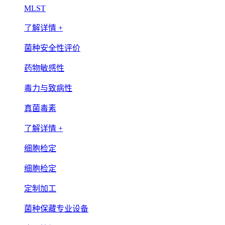
MLST
了解详情 +
菌种安全性评价
药物敏感性
毒力与致病性
真菌毒素
了解详情 +
细胞检定
细胞检定
定制加工
菌种保藏专业设备