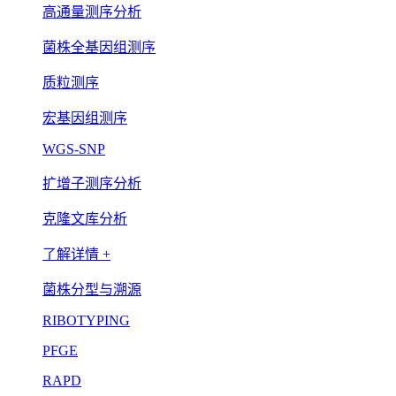
高通量测序分析
菌株全基因组测序
质粒测序
宏基因组测序
WGS-SNP
扩增子测序分析
克隆文库分析
了解详情 +
菌株分型与溯源
RIBOTYPING
PFGE
RAPD