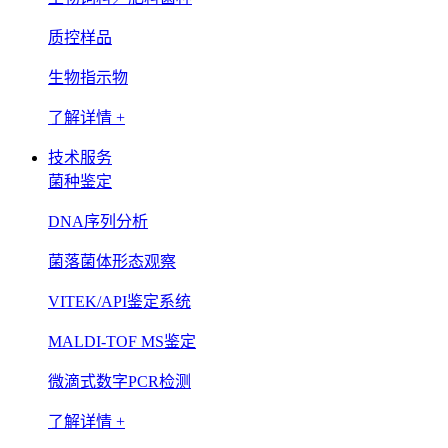
质控样品
生物指示物
了解详情 +
技术服务
菌种鉴定
DNA序列分析
菌落菌体形态观察
VITEK/API鉴定系统
MALDI-TOF MS鉴定
微滴式数字PCR检测
了解详情 +