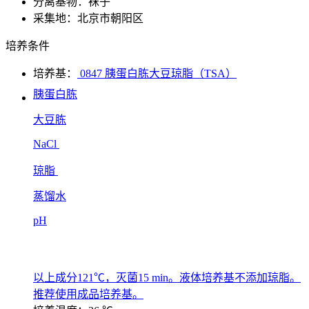
分离基物：袜子
采集地：北京市朝阳区
培养条件
培养基：
0847 胰蛋白胨大豆琼脂（TSA）
胰蛋白胨
大豆胨
NaCl
琼脂
蒸馏水
pH
以上成分121℃，灭菌15 min。液体培养基不添加琼脂。
推荐使用成品培养基。