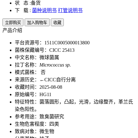
状 态 :
备货
下 载 :
菌种说明书
打管说明书
立即购买
加入购物车
收藏
产品介绍
平台资源号：1511C0005000013800
菌株保藏编号：CICC 25413
中文名称：微球菌属
拉丁名称：
Micrococcus sp.
模式菌株： 否
来源历史：←CICC自行分离
收藏时间：2025-08-08
原始编号：HG11
特征特性：菌落圆形，凸起，光滑，边缘整齐，革兰氏
染色阳性。
参考用途：致臭菌研究
生物危害程度：四类
致病对象：微生物