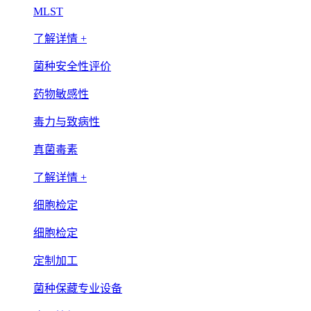
MLST
了解详情 +
菌种安全性评价
药物敏感性
毒力与致病性
真菌毒素
了解详情 +
细胞检定
细胞检定
定制加工
菌种保藏专业设备