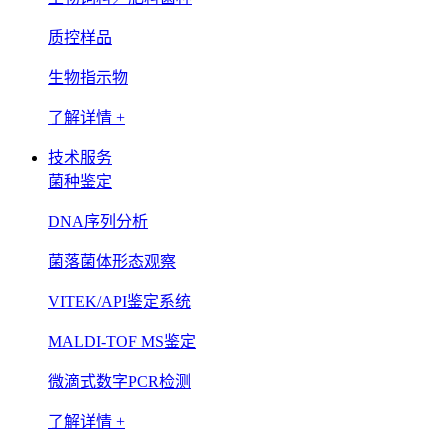
质控样品
生物指示物
了解详情 +
技术服务
菌种鉴定
DNA序列分析
菌落菌体形态观察
VITEK/API鉴定系统
MALDI-TOF MS鉴定
微滴式数字PCR检测
了解详情 +