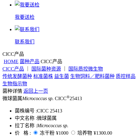
我要送检
联系我们
CICC产品
HOME
菌种产品
CICC产品
CICC产品
｜
国际菌种资源
｜
国际质控微生物
传统发酵菌种
标准菌株
益生菌
生物饲料／肥料菌种
质控样品
生物指示物
菌种详情
返回上一页
®
微球菌属
Micrococcus sp.
CICC
25413
菌株编号 :
CICC 25413
中文名称 :
微球菌属
拉丁名称 :
Micrococcus sp.
价 格 :
冻干粉
¥1000
培养物
¥1300.00