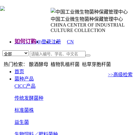
中国工业微生物菌种保藏管理中心
CHINA CENTER OF INDUSTRIAL
CULTURE COLLECTION
如何订购
(0)
登录
注册
CN
EN
热门检索： 酿酒酵母 植物乳植杆菌 枯草芽胞杆菌
首页
>>高级检索
菌种产品
CICC产品
传统发酵菌种
标准菌株
益生菌
生物饲料／肥料菌种