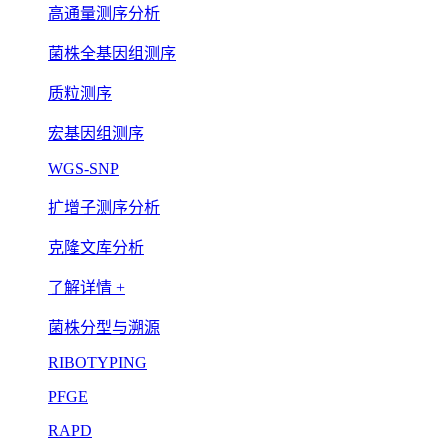
高通量测序分析
菌株全基因组测序
质粒测序
宏基因组测序
WGS-SNP
扩增子测序分析
克隆文库分析
了解详情 +
菌株分型与溯源
RIBOTYPING
PFGE
RAPD