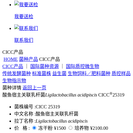
我要送检
联系我们
CICC产品
HOME
菌种产品
CICC产品
CICC产品
｜
国际菌种资源
｜
国际质控微生物
传统发酵菌种
标准菌株
益生菌
生物饲料／肥料菌种
质控样品
生物指示物
菌种详情
返回上一页
®
酸鱼宿主关联乳杆菌
Ligilactobacillus acidipiscis
CICC
25319
菌株编号 :
CICC 25319
中文名称 :
酸鱼宿主关联乳杆菌
拉丁名称 :
Ligilactobacillus acidipiscis
价 格 :
冻干粉
¥1500
培养物
¥2100.00