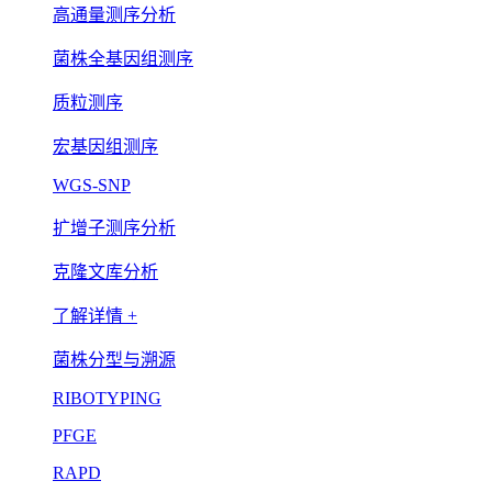
高通量测序分析
菌株全基因组测序
质粒测序
宏基因组测序
WGS-SNP
扩增子测序分析
克隆文库分析
了解详情 +
菌株分型与溯源
RIBOTYPING
PFGE
RAPD