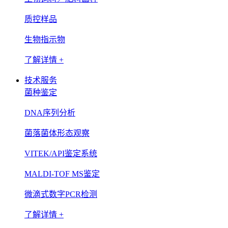
质控样品
生物指示物
了解详情 +
技术服务
菌种鉴定
DNA序列分析
菌落菌体形态观察
VITEK/API鉴定系统
MALDI-TOF MS鉴定
微滴式数字PCR检测
了解详情 +