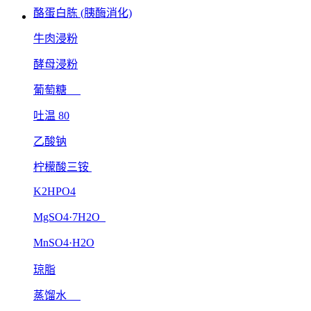
酪蛋白胨 (胰酶消化)
牛肉浸粉
酵母浸粉
葡萄糖
吐温 80
乙酸钠
柠檬酸三铵
K2HPO4
MgSO4·7H2O
MnSO4·H2O
琼脂
蒸馏水