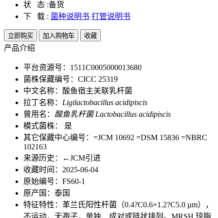
状 态 :
备货
下 载 :
菌种说明书
打管说明书
立即购买
加入购物车
收藏
产品介绍
平台资源号：1511C0005000013680
菌株保藏编号：CICC 25319
中文名称：酸鱼宿主关联乳杆菌
拉丁名称：
Ligilactobacillus acidipiscis
曾用名：
酸鱼乳杆菌 Lactobacillus acidipiscis
模式菌株： 是
其它保藏中心编号：=JCM 10692 =DSM 15836 =NBRC
102163
来源历史：←JCM引进
收藏时间：2025-06-04
原始编号：FS60-1
原产国：泰国
特征特性：革兰氏阳性杆菌（0.4?C0.6×1.2?C5.0 µm），
不运动，无孢子，单独、成对或链状排列。MRSH 琼脂