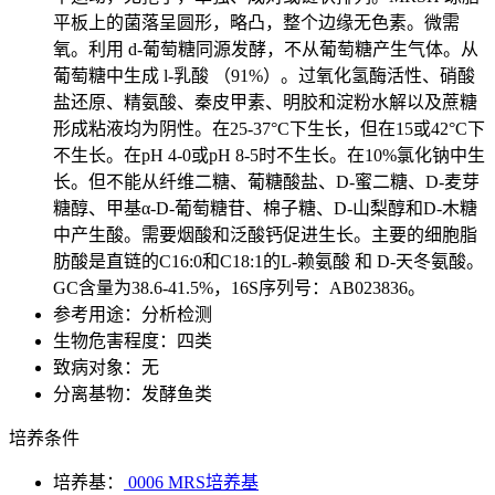
平板上的菌落呈圆形，略凸，整个边缘无色素。微需
氧。利用 d-葡萄糖同源发酵，不从葡萄糖产生气体。从
葡萄糖中生成 l-乳酸 （91%）。过氧化氢酶活性、硝酸
盐还原、精氨酸、秦皮甲素、明胶和淀粉水解以及蔗糖
形成粘液均为阴性。在25-37°C下生长，但在15或42°C下
不生长。在pH 4-0或pH 8-5时不生长。在10%氯化钠中生
长。但不能从纤维二糖、葡糖酸盐、D-蜜二糖、D-麦芽
糖醇、甲基α-D-葡萄糖苷、棉子糖、D-山梨醇和D-木糖
中产生酸。需要烟酸和泛酸钙促进生长。主要的细胞脂
肪酸是直链的C16:0和C18:1的L-赖氨酸 和 D-天冬氨酸。
GC含量为38.6-41.5%，16S序列号：AB023836。
参考用途：分析检测
生物危害程度：四类
致病对象：无
分离基物：发酵鱼类
培养条件
培养基：
0006 MRS培养基