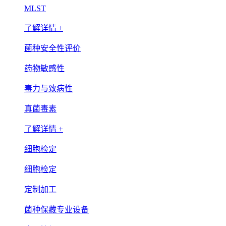
MLST
了解详情 +
菌种安全性评价
药物敏感性
毒力与致病性
真菌毒素
了解详情 +
细胞检定
细胞检定
定制加工
菌种保藏专业设备