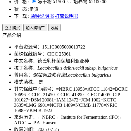
价 格 :
冻干粉
¥1500
培养物
¥2100.00
状 态 :
备货
下 载 :
菌种说明书
打管说明书
立即购买
加入购物车
收藏
产品介绍
平台资源号：1511C0005000013722
菌株保藏编号：CICC 25361
中文名称：德氏乳杆菌保加利亚亚种
拉丁名称：
Lactobacillus delbrueckii subsp. bulgaricus
曾用名：
保加利亚乳杆菌Lactobacillus bulgaricus
模式菌株： 是
其它保藏中心编号：=NBRC 13953=ATCC 11842=BCRC
10696=CCUG 21450=CCUG 41390 =CECT 4005=CIP
101027=DSM 20081=IAM 12472=JCM 1002=KCTC
3635=LMG 6901=NCFB 1489=NCIMB 11778=NRIC
1688=VKM B-1923
来源历史：←NBRC ←Institute for Fermentation (IFO)←
ATCC ← P.A. Hansen
收藏时间：2025-07-25