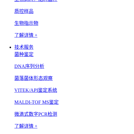
质控样品
生物指示物
了解详情 +
技术服务
菌种鉴定
DNA序列分析
菌落菌体形态观察
VITEK/API鉴定系统
MALDI-TOF MS鉴定
微滴式数字PCR检测
了解详情 +