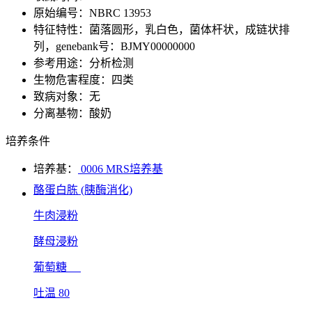
原始编号：NBRC 13953
特征特性：菌落圆形，乳白色，菌体杆状，成链状排
列，genebank号：BJMY00000000
参考用途：分析检测
生物危害程度：四类
致病对象：无
分离基物：酸奶
培养条件
培养基：
0006 MRS培养基
酪蛋白胨 (胰酶消化)
牛肉浸粉
酵母浸粉
葡萄糖
吐温 80