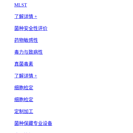
MLST
了解详情 +
菌种安全性评价
药物敏感性
毒力与致病性
真菌毒素
了解详情 +
细胞检定
细胞检定
定制加工
菌种保藏专业设备