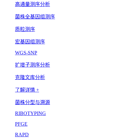
高通量测序分析
菌株全基因组测序
质粒测序
宏基因组测序
WGS-SNP
扩增子测序分析
克隆文库分析
了解详情 +
菌株分型与溯源
RIBOTYPING
PFGE
RAPD