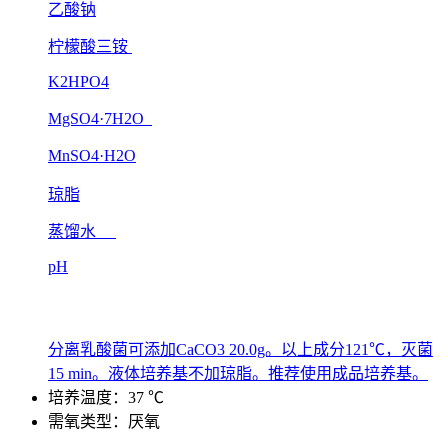
乙酸钠
柠檬酸三铵
K2HPO4
MgSO4·7H2O
MnSO4·H2O
琼脂
蒸馏水
pH
分离乳酸菌可添加CaCO3 20.0g。以上成分121℃，灭菌
15 min。液体培养基不加琼脂。推荐使用成品培养基。
培养温度：37 ℃
需氧类型：厌氧