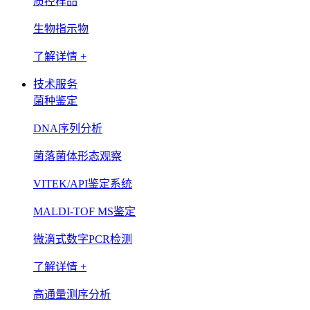
质控样品
生物指示物
了解详情 +
技术服务
菌种鉴定
DNA序列分析
菌落菌体形态观察
VITEK/API鉴定系统
MALDI-TOF MS鉴定
微滴式数字PCR检测
了解详情 +
高通量测序分析