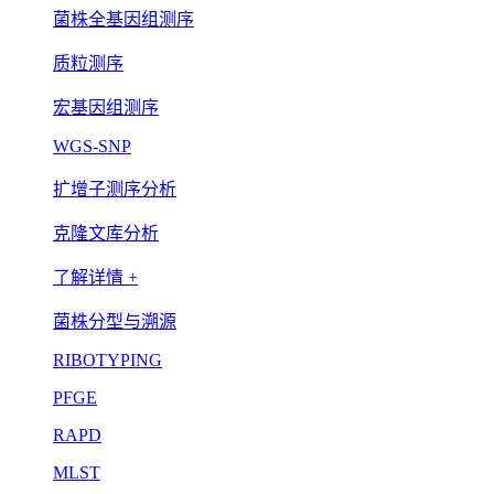
菌株全基因组测序
质粒测序
宏基因组测序
WGS-SNP
扩增子测序分析
克隆文库分析
了解详情 +
菌株分型与溯源
RIBOTYPING
PFGE
RAPD
MLST