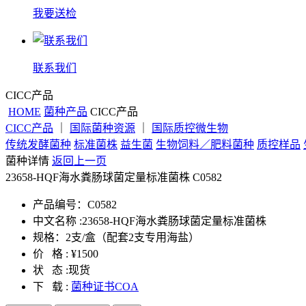
我要送检
联系我们
CICC产品
HOME
菌种产品
CICC产品
CICC产品
｜
国际菌种资源
｜
国际质控微生物
传统发酵菌种
标准菌株
益生菌
生物饲料／肥料菌种
质控样品
菌种详情
返回上一页
23658-HQF海水粪肠球菌定量标准菌株
C0582
产品编号：
C0582
中文名称 :
23658-HQF海水粪肠球菌定量标准菌株
规格：
2支/盒（配套2支专用海盐）
价 格 :
¥1500
状 态 :
现货
下 载 :
菌种证书COA