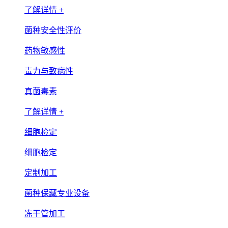
了解详情 +
菌种安全性评价
药物敏感性
毒力与致病性
真菌毒素
了解详情 +
细胞检定
细胞检定
定制加工
菌种保藏专业设备
冻干管加工