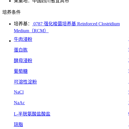
采集地：中国四川省宜宾市
培养条件
培养基：
0787 强化梭菌培养基 Reinforced Clostridium
Medium（RCM）
牛肉浸粉
蛋白胨
酵母浸粉
葡萄糖
可溶性淀粉
NaCl
NaAc
L-半胱氨酸盐酸盐
琼脂