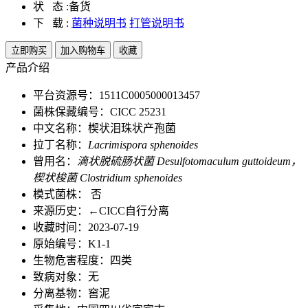
状 态 :
备货
下 载 :
菌种说明书
打管说明书
立即购买
加入购物车
收藏
产品介绍
平台资源号：1511C0005000013457
菌株保藏编号：CICC 25231
中文名称：楔状泪珠状产孢菌
拉丁名称：
Lacrimispora sphenoides
曾用名：
滴状脱硫肠状菌 Desulfotomaculum guttoideum，
楔状梭菌 Clostridium sphenoides
模式菌株： 否
来源历史：←CICC自行分离
收藏时间：2023-07-19
原始编号：K1-1
生物危害程度：四类
致病对象：无
分离基物：窖泥