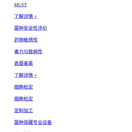
MLST
了解详情 +
菌种安全性评价
药物敏感性
毒力与致病性
真菌毒素
了解详情 +
细胞检定
细胞检定
定制加工
菌种保藏专业设备