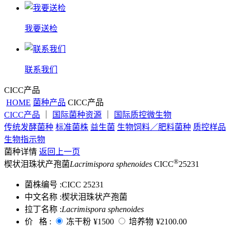
我要送检
联系我们
CICC产品
HOME
菌种产品
CICC产品
CICC产品
｜
国际菌种资源
｜
国际质控微生物
传统发酵菌种
标准菌株
益生菌
生物饲料／肥料菌种
质控样品
生物指示物
菌种详情
返回上一页
®
楔状泪珠状产孢菌
Lacrimispora sphenoides
CICC
25231
菌株编号 :
CICC 25231
中文名称 :
楔状泪珠状产孢菌
拉丁名称 :
Lacrimispora sphenoides
价 格 :
冻干粉
¥1500
培养物
¥2100.00