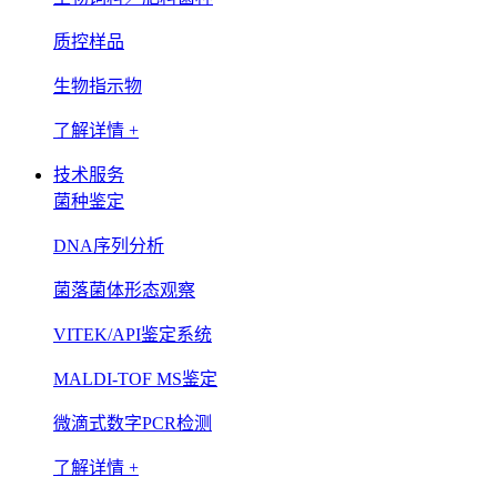
质控样品
生物指示物
了解详情 +
技术服务
菌种鉴定
DNA序列分析
菌落菌体形态观察
VITEK/API鉴定系统
MALDI-TOF MS鉴定
微滴式数字PCR检测
了解详情 +