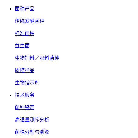
菌种产品
传统发酵菌种
标准菌株
益生菌
生物饲料／肥料菌种
质控样品
生物指示剂
技术服务
菌种鉴定
高通量测序分析
菌株分型与溯源