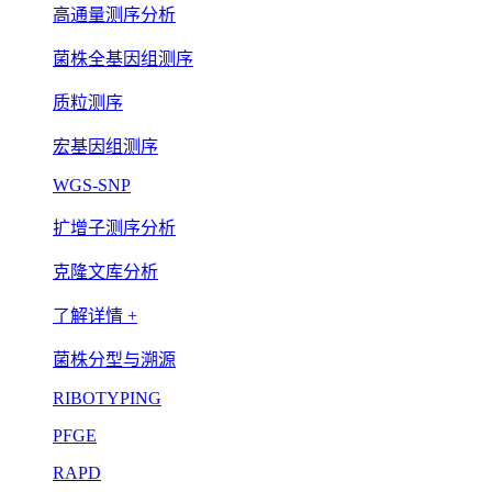
高通量测序分析
菌株全基因组测序
质粒测序
宏基因组测序
WGS-SNP
扩增子测序分析
克隆文库分析
了解详情 +
菌株分型与溯源
RIBOTYPING
PFGE
RAPD