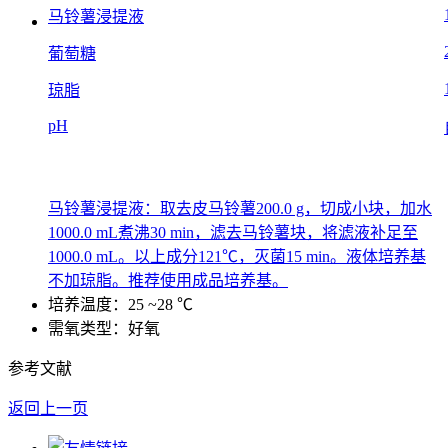
马铃薯浸提液
葡萄糖
琼脂
pH
马铃薯浸提液：取去皮马铃薯200.0 g，切成小块，加水
1000.0 mL煮沸30 min，滤去马铃薯块，将滤液补足至
1000.0 mL。以上成分121℃，灭菌15 min。液体培养基
不加琼脂。推荐使用成品培养基。
培养温度：25 ~28 ℃
需氧类型：好氧
参考文献
返回上一页