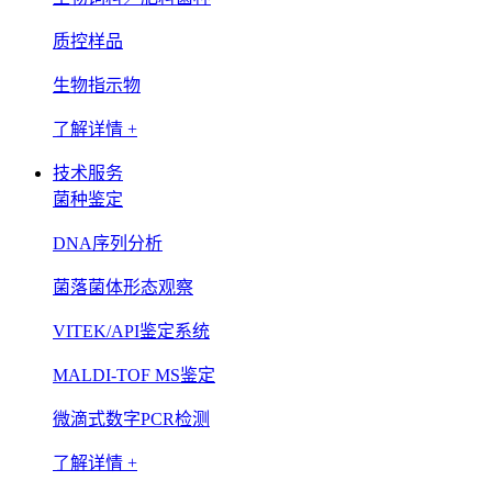
质控样品
生物指示物
了解详情 +
技术服务
菌种鉴定
DNA序列分析
菌落菌体形态观察
VITEK/API鉴定系统
MALDI-TOF MS鉴定
微滴式数字PCR检测
了解详情 +