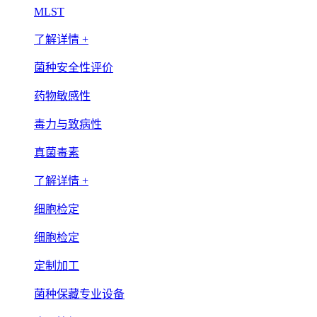
MLST
了解详情 +
菌种安全性评价
药物敏感性
毒力与致病性
真菌毒素
了解详情 +
细胞检定
细胞检定
定制加工
菌种保藏专业设备