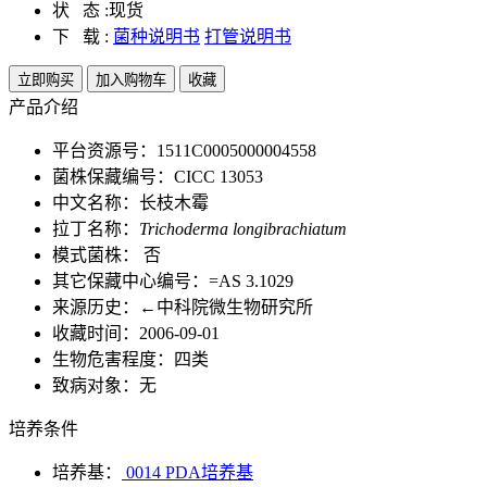
状 态 :
现货
下 载 :
菌种说明书
打管说明书
立即购买
加入购物车
收藏
产品介绍
平台资源号：1511C0005000004558
菌株保藏编号：CICC 13053
中文名称：长枝木霉
拉丁名称：
Trichoderma longibrachiatum
模式菌株： 否
其它保藏中心编号：=AS 3.1029
来源历史：←中科院微生物研究所
收藏时间：2006-09-01
生物危害程度：四类
致病对象：无
培养条件
培养基：
0014 PDA培养基