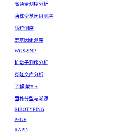
高通量测序分析
菌株全基因组测序
质粒测序
宏基因组测序
WGS-SNP
扩增子测序分析
克隆文库分析
了解详情 +
菌株分型与溯源
RIBOTYPING
PFGE
RAPD