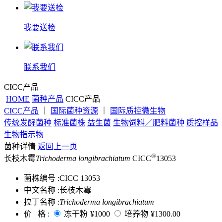
我要送检
联系我们
CICC产品
HOME
菌种产品
CICC产品
CICC产品
｜
国际菌种资源
｜
国际质控微生物
传统发酵菌种
标准菌株
益生菌
生物饲料／肥料菌种
质控样品
生物指示物
菌种详情
返回上一页
®
长枝木霉
Trichoderma longibrachiatum
CICC
13053
菌株编号 :
CICC 13053
中文名称 :
长枝木霉
拉丁名称 :
Trichoderma longibrachiatum
价 格 :
冻干粉
¥1000
培养物
¥1300.00